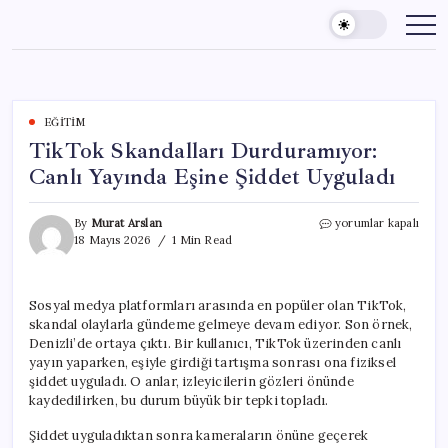
Skip
to
content
EĞITIM
TikTok Skandalları Durduramıyor:
Canlı Yayında Eşine Şiddet Uyguladı
TikTok
By
Murat Arslan
yorumlar kapalı
Skandalları
18 Mayıs 2026
1 Min Read
Durduramıyor:
Canlı
Yayında
Sosyal medya platformları arasında en popüler olan TikTok,
Eşine
skandal olaylarla gündeme gelmeye devam ediyor. Son örnek,
Şiddet
Uyguladı
Denizli’de ortaya çıktı. Bir kullanıcı, TikTok üzerinden canlı
için
yayın yaparken, eşiyle girdiği tartışma sonrası ona fiziksel
şiddet uyguladı. O anlar, izleyicilerin gözleri önünde
kaydedilirken, bu durum büyük bir tepki topladı.
Şiddet uyguladıktan sonra kameraların önüne geçerek