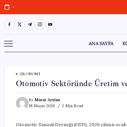
Skip
-
to
content
https://www.facebook.com/
https://twitter.com/
https://t.me/
https://www.instagram.com/
https://youtube.com/
ANA SAYFA
E
EKONOMI
Otomotiv Sektöründe Üretim v
By
Murat Arslan
18 Mayıs 2026
2 Min Read
Otomotiv Sanayii Derneği (OSD), 2026 yılının ocak-