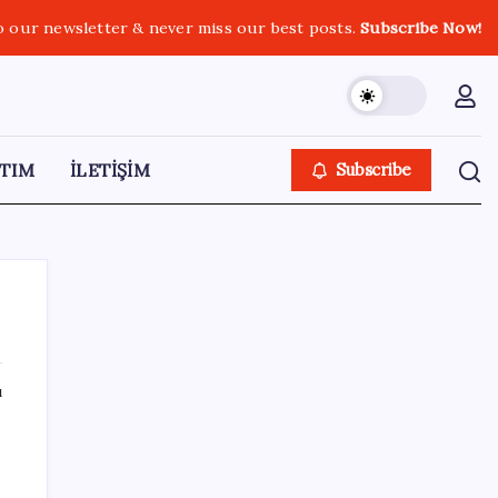
o our newsletter & never miss our best posts.
Subscribe Now!
TIM
İLETİŞİM
Subscribe
ı
SON YAZILAR
ABD’de su tesislerine siber saldırı