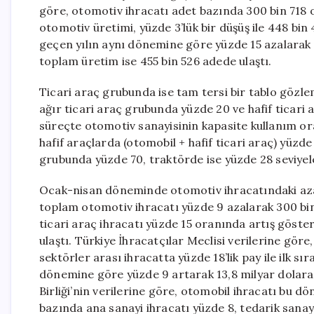
göre, otomotiv ihracatı adet bazında 300 bin 718 o
otomotiv üretimi, yüzde 3’lük bir düşüş ile 448 bin 
geçen yılın aynı dönemine göre yüzde 15 azalarak 2
toplam üretim ise 455 bin 526 adede ulaştı.
Ticari araç grubunda ise tam tersi bir tablo gözl
ağır ticari araç grubunda yüzde 20 ve hafif ticari
süreçte otomotiv sanayisinin kapasite kullanım ora
hafif araçlarda (otomobil + hafif ticari araç) yü
grubunda yüzde 70, traktörde ise yüzde 28 seviyel
Ocak-nisan döneminde otomotiv ihracatındaki azal
toplam otomotiv ihracatı yüzde 9 azalarak 300 bi
ticari araç ihracatı yüzde 15 oranında artış göster
ulaştı. Türkiye İhracatçılar Meclisi verilerine gö
sektörler arası ihracatta yüzde 18’lik pay ile ilk s
dönemine göre yüzde 9 artarak 13,8 milyar dolara 
Birliği’nin verilerine göre, otomobil ihracatı bu d
bazında ana sanayi ihracatı yüzde 8, tedarik sanayi