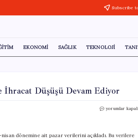
Subscribe t
ĞİTİM
EKONOMİ
SAĞLIK
TEKNOLOJİ
TANI
e İhracat Düşüşü Devam Ediyor
Otomotiv
yorumlar kapal
Sektöründe
Üretim
ve
İhracat
nisan dönemine ait pazar verilerini açıkladı. Bu verilere