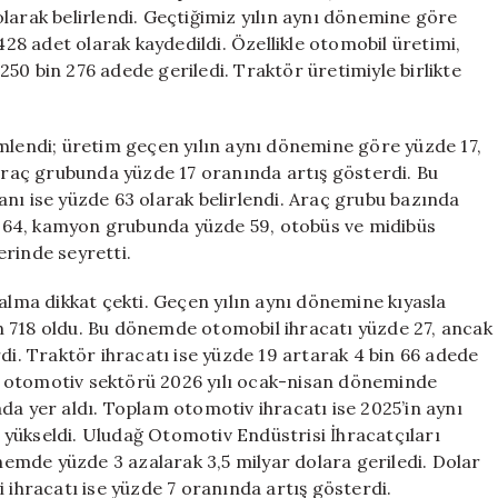
Düşüşü
larak belirlendi. Geçtiğimiz yılın aynı dönemine göre
Devam
428 adet olarak kaydedildi. Özellikle otomobil üretimi,
Ediyor
50 bin 276 adede geriledi. Traktör üretimiyle birlikte
için
emlendi; üretim geçen yılın aynı dönemine göre yüzde 17,
 araç grubunda yüzde 17 oranında artış gösterdi. Bu
nı ise yüzde 63 olarak belirlendi. Araç grubu bazında
zde 64, kamyon grubunda yüzde 59, otobüs ve midibüs
erinde seyretti.
ma dikkat çekti. Geçen yılın aynı dönemine kıyasla
n 718 oldu. Bu dönemde otomobil ihracatı yüzde 27, ancak
di. Traktör ihracatı ise yüzde 19 artarak 4 bin 66 adede
re, otomotiv sektörü 2026 yılı ocak-nisan döneminde
ırada yer aldı. Toplam otomotiv ihracatı ise 2025’in aynı
yükseldi. Uludağ Otomotiv Endüstrisi İhracatçıları
önemde yüzde 3 azalarak 3,5 milyar dolara geriledi. Dolar
 ihracatı ise yüzde 7 oranında artış gösterdi.