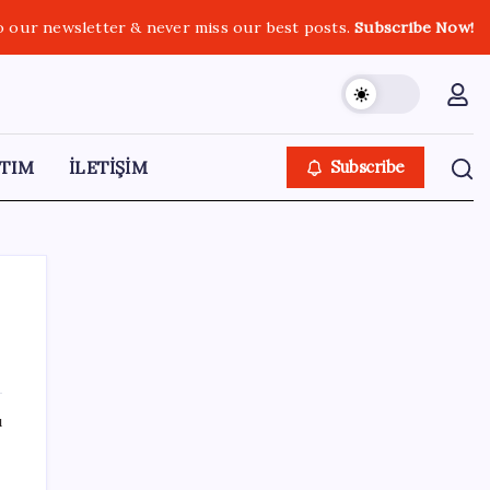
o our newsletter & never miss our best posts.
Subscribe Now!
TIM
İLETİŞİM
Subscribe
SON YAZILAR
ı
Resmi Gazete’de bugün (08.08.2026)