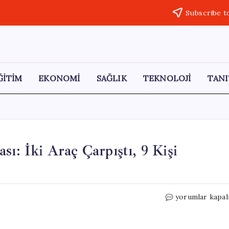
Subscribe t
ĞİTİM
EKONOMİ
SAĞLIK
TEKNOLOJİ
TANI
sı: İki Araç Çarpıştı, 9 Kişi
Beşiktaş’ta
yorumlar kapal
Korkunç
Trafik
Kazası: