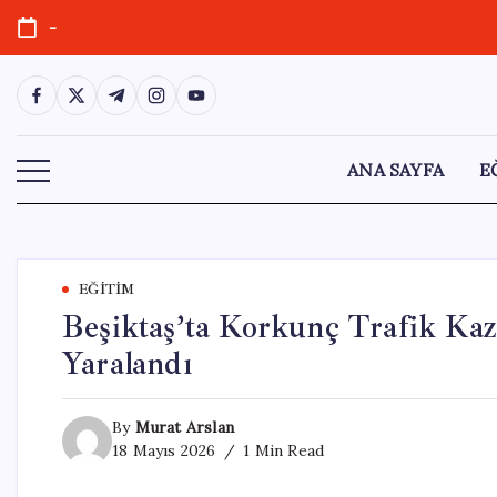
Skip
-
to
content
https://www.facebook.com/
https://twitter.com/
https://t.me/
https://www.instagram.com/
https://youtube.com/
ANA SAYFA
E
EĞITIM
Beşiktaş’ta Korkunç Trafik Kaza
Yaralandı
By
Murat Arslan
18 Mayıs 2026
1 Min Read