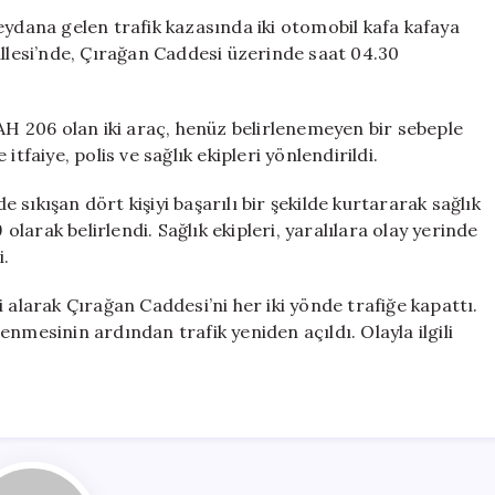
İki
eydana gelen trafik kazasında iki otomobil kafa kafaya
Araç
allesi’nde, Çırağan Caddesi üzerinde saat 04.30
Çarpıştı,
9
Kişi
CAH 206 olan iki araç, henüz belirlenemeyen bir sebeple
Yaralandı
tfaiye, polis ve sağlık ekipleri yönlendirildi.
için
e sıkışan dört kişiyi başarılı bir şekilde kurtararak sağlık
 olarak belirlendi. Sağlık ekipleri, yaralılara olay yerinde
i.
 alarak Çırağan Caddesi’ni her iki yönde trafiğe kapattı.
nmesinin ardından trafik yeniden açıldı. Olayla ilgili