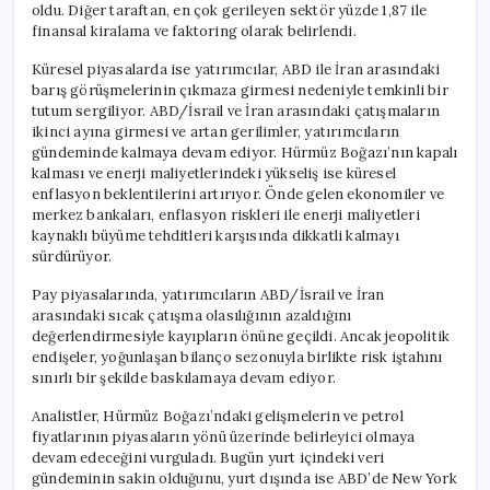
oldu. Diğer taraftan, en çok gerileyen sektör yüzde 1,87 ile
finansal kiralama ve faktoring olarak belirlendi.
Küresel piyasalarda ise yatırımcılar, ABD ile İran arasındaki
barış görüşmelerinin çıkmaza girmesi nedeniyle temkinli bir
tutum sergiliyor. ABD/İsrail ve İran arasındaki çatışmaların
ikinci ayına girmesi ve artan gerilimler, yatırımcıların
gündeminde kalmaya devam ediyor. Hürmüz Boğazı’nın kapalı
kalması ve enerji maliyetlerindeki yükseliş ise küresel
enflasyon beklentilerini artırıyor. Önde gelen ekonomiler ve
merkez bankaları, enflasyon riskleri ile enerji maliyetleri
kaynaklı büyüme tehditleri karşısında dikkatli kalmayı
sürdürüyor.
Pay piyasalarında, yatırımcıların ABD/İsrail ve İran
arasındaki sıcak çatışma olasılığının azaldığını
değerlendirmesiyle kayıpların önüne geçildi. Ancak jeopolitik
endişeler, yoğunlaşan bilanço sezonuyla birlikte risk iştahını
sınırlı bir şekilde baskılamaya devam ediyor.
Analistler, Hürmüz Boğazı’ndaki gelişmelerin ve petrol
fiyatlarının piyasaların yönü üzerinde belirleyici olmaya
devam edeceğini vurguladı. Bugün yurt içindeki veri
gündeminin sakin olduğunu, yurt dışında ise ABD’de New York