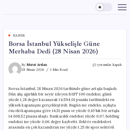
Skip
to
content
HABER
Borsa İstanbul Yükselişle Güne
Merhaba Dedi (28 Nisan 2026)
Borsa
By
Murat Arslan
yorumlar kapalı
İstanbul
28 Nisan 2026
1 Min Read
Yükselişle
Güne
Merhaba
Borsa İstanbul, 28 Nisan 2026 tarihinde güne artışla başladı.
Dedi
Dün alış ağırlıklı bir seyir izleyen BIST 100 endeksi, günü
(28
Nisan
yüzde 1,28 değer kazanarak 14.594,01 puanla tarihindeki en
2026)
yüksek kapanışını gerçekleştirdi. Bugün ise endeks, açılışta
için
önceki kapanışına göre 14,51 puan ve yüzde 0,10’luk bir artışla
14.608,52 puana ulaştı. Bankacılık endeksi yüzde 0,07, holding
endeksi ise yüzde 0,06 değer kaybetti. Sektör endeksleri
arasında en çok kazandıran ise yüzde 1,25 ile spor sektörü