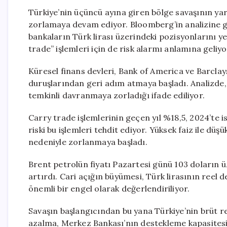
Türkiye’nin üçüncü ayına giren bölge savaşının yara
zorlamaya devam ediyor. Bloomberg’in analizine gör
bankaların Türk lirası üzerindeki pozisyonlarını 
trade” işlemleri için de risk alarmı anlamına geliyo
Küresel finans devleri, Bank of America ve Barclays
duruşlarından geri adım atmaya başladı. Analizde, 
temkinli davranmaya zorladığı ifade ediliyor.
Carry trade işlemlerinin geçen yıl %18,5, 2024’te is
riski bu işlemleri tehdit ediyor. Yüksek faiz ile düş
nedeniyle zorlanmaya başladı.
Brent petrolün fiyatı Pazartesi günü 103 doların üz
artırdı. Cari açığın büyümesi, Türk lirasının reel
önemli bir engel olarak değerlendiriliyor.
Savaşın başlangıcından bu yana Türkiye’nin brüt r
azalma, Merkez Bankası’nın destekleme kapasitesine