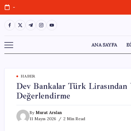
Skip
-
to
content
https://www.facebook.com/
https://twitter.com/
https://t.me/
https://www.instagram.com/
https://youtube.com/
ANA SAYFA
E
HABER
Dev Bankalar Türk Lirasından 
Değerlendirme
By
Murat Arslan
11 Mayıs 2026
2 Min Read