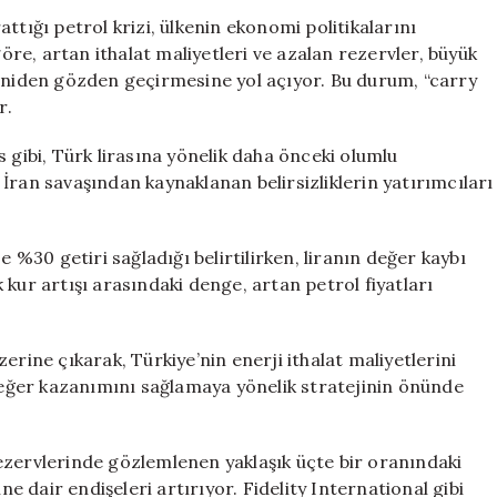
Uzaklaşıyor:
ttığı petrol krizi, ülkenin ekonomi politikalarını
Bloomberg’den
e, artan ithalat maliyetleri ve azalan rezervler, büyük
Önemli
yeniden gözden geçirmesine yol açıyor. Bu durum, “carry
Değerlendirme
r.
için
 gibi, Türk lirasına yönelik daha önceki olumlu
İran savaşından kaynaklanan belirsizliklerin yatırımcıları
e %30 getiri sağladığı belirtilirken, liranın değer kaybı
ük kur artışı arasındaki denge, artan petrol fiyatları
erine çıkarak, Türkiye’nin enerji ithalat maliyetlerini
 değer kazanımını sağlamaya yönelik stratejinin önünde
ezervlerinde gözlemlenen yaklaşık üçte bir oranındaki
 dair endişeleri artırıyor. Fidelity International gibi