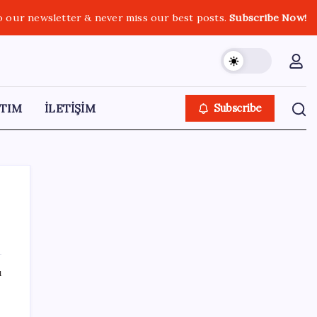
o our newsletter & never miss our best posts.
Subscribe Now!
TIM
İLETİŞİM
Subscribe
SON YAZILAR
ı
ABD’de tüketici kredileri beklentileri aştı