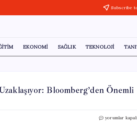
Subscribe t
ĞİTİM
EKONOMİ
SAĞLIK
TEKNOLOJİ
TANI
Uzaklaşıyor: Bloomberg’den Önemli
Dev
yorumlar kapal
Bankalar
Türk
Lirasından