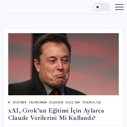
Skip
to
content
EĞITIM
EKONOMI
HABER
SAĞLIK
TEKNOLOJI
xAI, Grok’un Eğitimi İçin Aylarca
Claude Verilerini Mi Kullandı?