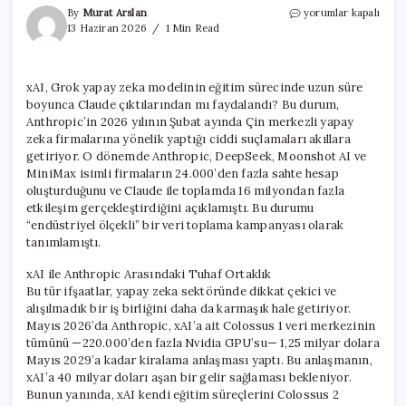
xAI,
By
Murat Arslan
yorumlar kapalı
Grok’un
13 Haziran 2026
1 Min Read
Eğitimi
İçin
Aylarca
xAI, Grok yapay zeka modelinin eğitim sürecinde uzun süre
Claude
boyunca Claude çıktılarından mı faydalandı? Bu durum,
Verilerini
Mi
Anthropic’in 2026 yılının Şubat ayında Çin merkezli yapay
Kullandı?
zeka firmalarına yönelik yaptığı ciddi suçlamaları akıllara
için
getiriyor. O dönemde Anthropic, DeepSeek, Moonshot AI ve
MiniMax isimli firmaların 24.000’den fazla sahte hesap
oluşturduğunu ve Claude ile toplamda 16 milyondan fazla
etkileşim gerçekleştirdiğini açıklamıştı. Bu durumu
“endüstriyel ölçekli” bir veri toplama kampanyası olarak
tanımlamıştı.
xAI ile Anthropic Arasındaki Tuhaf Ortaklık
Bu tür ifşaatlar, yapay zeka sektöründe dikkat çekici ve
alışılmadık bir iş birliğini daha da karmaşık hale getiriyor.
Mayıs 2026’da Anthropic, xAI’a ait Colossus 1 veri merkezinin
tümünü —220.000’den fazla Nvidia GPU’su— 1,25 milyar dolara
Mayıs 2029’a kadar kiralama anlaşması yaptı. Bu anlaşmanın,
xAI’a 40 milyar doları aşan bir gelir sağlaması bekleniyor.
Bunun yanında, xAI kendi eğitim süreçlerini Colossus 2