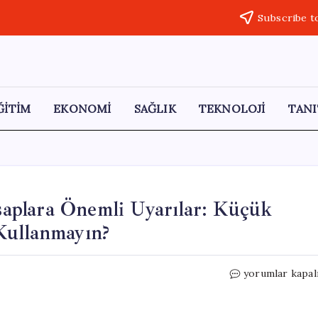
Subscribe t
ĞİTİM
EKONOMİ
SAĞLIK
TEKNOLOJİ
TANI
aplara Önemli Uyarılar: Küçük
Kullanmayın?
Kurban
yorumlar kapal
Bayramı’nda
Acemi
Kasaplara