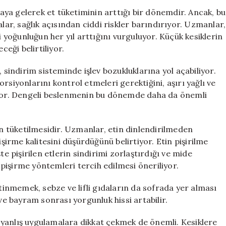
Önemli
araya gelerek et tüketiminin arttığı bir dönemdir. Ancak, bu
Uyarılar:
r, sağlık açısından ciddi riskler barındırıyor. Uzmanlar,
Küçük
i yoğunluğun her yıl arttığını vurguluyor. Küçük kesiklerin
Kesiklerde
ceği belirtiliyor.
Hangi
Malzemeleri
indirim sisteminde işlev bozukluklarına yol açabiliyor.
Kullanmayın?
rsiyonlarını kontrol etmeleri gerektiğini, aşırı yağlı ve
için
diyor. Dengeli beslenmenin bu dönemde daha da önemli
en tüketilmesidir. Uzmanlar, etin dinlendirilmeden
işirme kalitesini düşürdüğünü belirtiyor. Etin pişirilme
te pişirilen etlerin sindirimi zorlaştırdığı ve mide
f pişirme yöntemleri tercih edilmesi öneriliyor.
etinmemek, sebze ve lifli gıdaların da sofrada yer alması
 ve bayram sonrası yorgunluk hissi artabilir.
yanlış uygulamalara dikkat çekmek de önemli. Kesiklere