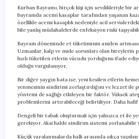
Kurban Bayramı, birçok kişi için sevdikleriyle bir 
bayramda acemi kasaplar tarafından yaşanan kazala
özellikle acemi kasaplık nedeniyle acil servislerdek
bile yanlış müdahalelerde enfeksiyon riski taşıyabile
Bayram döneminde et tüketiminin aniden artması, s
Uzmanlar, kalp ve mide sorunları olan bireylerin po
hızlı tüketilen etlerin vücudu yorduğunu ifade e
olduğu vurgulanıyor.
Bir diğer yaygın hata ise, yeni kesilen etlerin hem
yenmesinin sindirimi zorlaştırdığını ve lezzet ile p
yöntemi de sağlığı etkileyen bir faktör. Yüksek ateş
problemlerini artırabileceği belirtiliyor. Daha hafi
Dengeli bir tabak oluşturmak için yalnızca et ile y
gerekiyor. Aksi halde sindirim sistemi zorlanabilir
Küçük yaralanmalarda halk arasında sıkça yapılan 