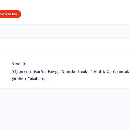
Follow Me
Next
Afyonkarahisar’da Kavga Anında Bıçaklı Tehdit: 21 Yaşındak
Şüpheli Yakalandı
Office Lisans Satın Al