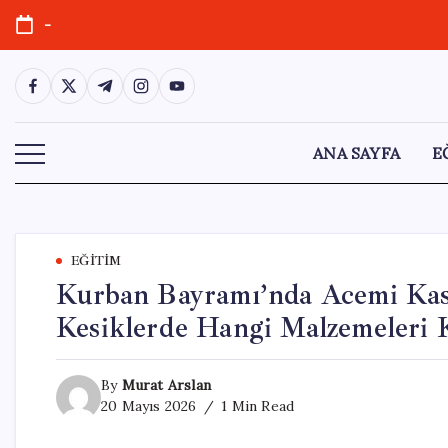
Skip
-
to
content
https://www.facebook.com/
https://twitter.com/
https://t.me/
https://www.instagram.com/
https://youtube.com/
ANA SAYFA
E
EĞITIM
Kurban Bayramı’nda Acemi Kas
Kesiklerde Hangi Malzemeleri 
By
Murat Arslan
20 Mayıs 2026
1 Min Read