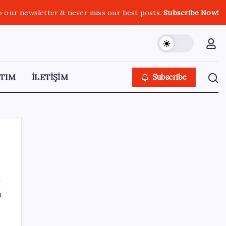
o our newsletter & never miss our best posts.
Subscribe Now!
TIM
İLETİŞİM
Subscribe
SON YAZILAR
ı
ABD’de su tesislerine siber saldırı