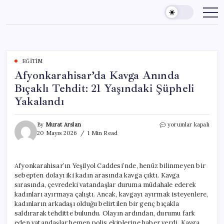
Skip
to
content
EĞITIM
Afyonkarahisar’da Kavga Anında
Bıçaklı Tehdit: 21 Yaşındaki Şüpheli
Yakalandı
Afyonkarahisar’da
By
Murat Arslan
yorumlar kapalı
Kavga
20 Mayıs 2026
1 Min Read
Anında
Bıçaklı
Tehdit:
Afyonkarahisar’ın Yeşilyol Caddesi’nde, henüz bilinmeyen bir
21
sebepten dolayı iki kadın arasında kavga çıktı. Kavga
Yaşındaki
Şüpheli
sırasında, çevredeki vatandaşlar duruma müdahale ederek
Yakalandı
kadınları ayırmaya çalıştı. Ancak, kavgayı ayırmak isteyenlere,
için
kadınların arkadaşı olduğu belirtilen bir genç bıçakla
saldırarak tehditte bulundu. Olayın ardından, durumu fark
eden vatandaşlar hemen polis ekiplerine haber verdi. Kavga