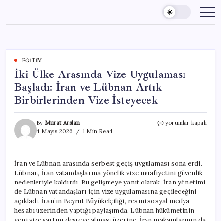
Skip
to
content
EĞITIM
İki Ülke Arasında Vize Uygulaması
Başladı: İran ve Lübnan Artık
Birbirlerinden Vize İsteyecek
İki
By
Murat Arslan
yorumlar kapalı
Ülke
4 Mayıs 2026
1 Min Read
Arasında
Vize
Uygulaması
İran ve Lübnan arasında serbest geçiş uygulaması sona erdi.
Başladı:
Lübnan, İran vatandaşlarına yönelik vize muafiyetini güvenlik
İran
ve
nedenleriyle kaldırdı. Bu gelişmeye yanıt olarak, İran yönetimi
Lübnan
de Lübnan vatandaşları için vize uygulamasına geçileceğini
Artık
açıkladı. İran’ın Beyrut Büyükelçiliği, resmi sosyal medya
Birbirlerinden
hesabı üzerinden yaptığı paylaşımda, Lübnan hükümetinin
Vize
yeni vize şartını devreye alması üzerine, İran makamlarının da