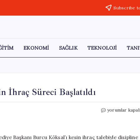
Subscribe t
ĞİTİM
EKONOMİ
SAĞLIK
TEKNOLOJİ
TANI
 İhraç Süreci Başlatıldı
CHP’de
yorumlar kapal
Burcu
Köksal
İçin
Kesin
iye Başkanı Burcu Köksal’ı kesin ihraç talebiyle disipline