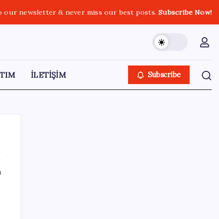
o our newsletter & never miss our best posts.
Subscribe Now!
TIM
İLETİŞİM
Subscribe
ı
SON YAZILAR
ABD’de su tesislerine siber saldırı