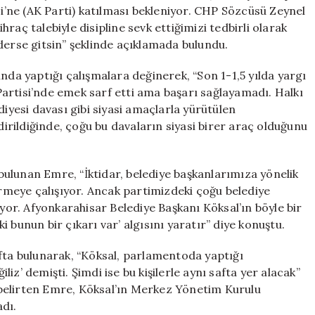
İhraç
si’ne (AK Parti) katılması bekleniyor. CHP Sözcüsü Zeynel
Süreci
raç talebiyle disipline sevk ettiğimizi tedbirli olarak
Başlatıldı
derse gitsin” şeklinde açıklamada bulundu.
için
nda yaptığı çalışmalara değinerek, “Son 1-1,5 yılda yargı
artisi’nde emek sarf etti ama başarı sağlayamadı. Halkı
diyesi davası gibi siyasi amaçlarla yürütülen
rildiğinde, çoğu bu davaların siyasi birer araç olduğunu
e bulunan Emre, “İktidar, belediye başkanlarımıza yönelik
irmeye çalışıyor. Ancak partimizdeki çoğu belediye
iyor. Afyonkarahisar Belediye Başkanı Köksal’ın böyle bir
 bunun bir çıkarı var’ algısını yaratır” diye konuştu.
ıfta bulunarak, “Köksal, parlamentoda yaptığı
z’ demişti. Şimdi ise bu kişilerle aynı safta yer alacak”
belirten Emre, Köksal’ın Merkez Yönetim Kurulu
adı.