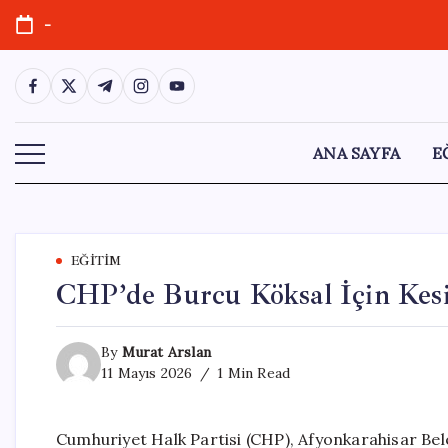
Skip
-
to
content
https://www.facebook.com/
https://twitter.com/
https://t.me/
https://www.instagram.com/
https://youtube.com/
ANA SAYFA
E
EĞITIM
CHP’de Burcu Köksal İçin Kesin
By
Murat Arslan
11 Mayıs 2026
1 Min Read
Cumhuriyet Halk Partisi (CHP), Afyonkarahisar Beled