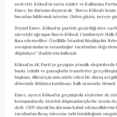
sevk etti. Köksal’ın yarın Adalet ve Kalkınma Parti
Emre, bu durumu duyurarak, “Burcu Köksal’ı kesin ih
buradan bildirmek isterim. Giden gitsin, nereye gi
Zeynel Emre, Köksal’ın partide geçirdiği süre zarfı
süreciyle uğraşan Burcu Köksal, Cumhuriyet Halk P
ikna edemediler. Özellikle İstanbul Büyükşehir Bele
soruşturmaların vatandaşlar tarafından değerlendi
düşünüyor” ifadelerini kullandı.
Köksal’ın AK Parti’ye geçişine yönelik eleştirilerd
baskı, tehdit ve şantajlarla transferler gerçekleşt
başkanı, ülkesi için mücadele eden bir duruş sergil
dönemde iktidara katılması, halk arasında ‘demek ki
Emre, ayrıca Köksal’ın geçmişteki sözlerine de at
konuşmalarda ‘Atatürk düşmanlarıyla bir arada değili
dedi. CHP olarak bu durumu kabul edemediklerini 
tarafından ihraç sürecine tabi tutulduğunu vurgul