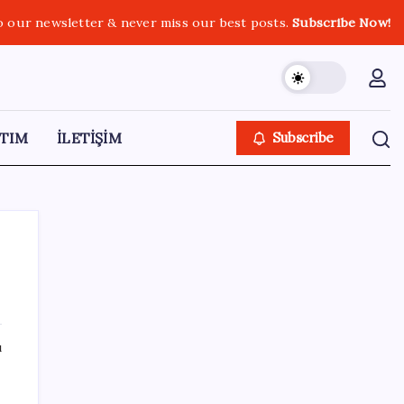
o our newsletter & never miss our best posts.
Subscribe Now!
TIM
İLETİŞİM
Subscribe
SON YAZILAR
ı
ABD’de su tesislerine siber saldırı