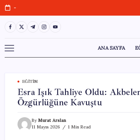
Skip
-
to
content
https://www.facebook.com/
https://twitter.com/
https://t.me/
https://www.instagram.com/
https://youtube.com/
ANA SAYFA
E
EĞITIM
Esra Işık Tahliye Oldu: Akbele
Özgürlüğüne Kavuştu
By
Murat Arslan
11 Mayıs 2026
1 Min Read