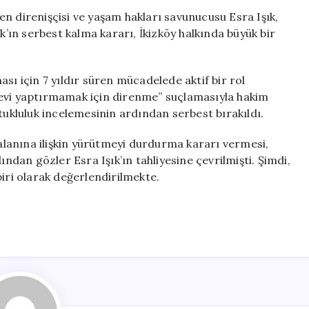
Akbelen
n direnişçisi ve yaşam hakları savunucusu Esra Işık,
Direnişçisi
k’ın serbest kalma kararı, İkizköy halkında büyük bir
42
Gün
Sonra
sı için 7 yıldır süren mücadelede aktif bir rol
Özgürlüğüne
revi yaptırmamak için direnme” suçlamasıyla hakim
Kavuştu
tukluluk incelemesinin ardından serbest bırakıldı.
için
lanına ilişkin yürütmeyi durdurma kararı vermesi,
ından gözler Esra Işık’ın tahliyesine çevrilmişti. Şimdi,
biri olarak değerlendirilmekte.