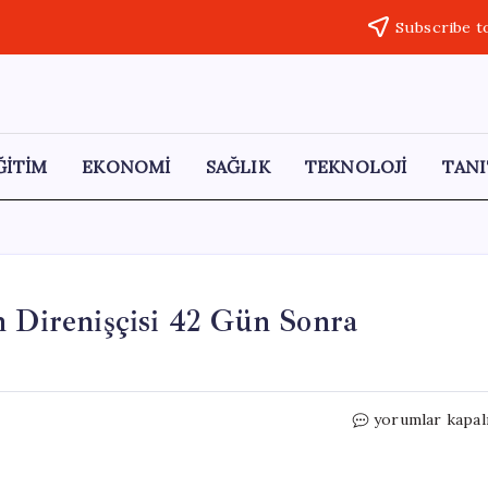
Subscribe t
ĞİTİM
EKONOMİ
SAĞLIK
TEKNOLOJİ
TANI
n Direnişçisi 42 Gün Sonra
Esra
yorumlar kapal
Işık
Tahliye
Oldu: