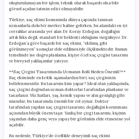
oluşturulamayan bir işlem, teknik olarak başarılı olsa bile
görsel açıdan tatmin edici olmayabilir.
Türkiye, saç ekimi konusunda dünya çapında tanınan
uzmanlarla dolu bir merkez haline gelirken, bu alandaki en iyi
cerrahlar arasında yer alan Dr. Koray Erdoğan, doğallığın
artık lüks değil, standart bir beklenti olduğunu vurguluyor. Dr.
Erdoğan’a göre başarılı bir saç ekimi, “ekilmiş gibi
görünmeyen” sonuçlar elde edilmesiyle ölçülmektedir. Bunun
temelinde ise doğru planlama, kişiye özel saç çizgisi tasarımı
ve bireysel yaklaşımlar yatıyor.
**Saç Çizgisi Tasarımında Uzmanın Rolü Neden Önemli?**
Saç ekiminde en kritik aşamalardan biri, saç çizgisinin
belirlenmesidir. Bu tasarımı kim yapar? İdeal olan yaklaşımda,
saç çizgisi doğrudan uzman doktorlar tarafından planlanır ve
tasarlanır. Yüz hatları, yaş, kemik yapısı ve alın genişliği gibi
unsurlar, bu tasarımda önemli bir rol oynar. Doktor
tarafından yapılan saç çizgisi tasarımı, doğallığın korunması
açısından büyük önem taşır. Yanlış bir çizgi tasarımı, kişinin
yaşından daha genç veya yapay bir görünüm elde etmesine yol
açabilir.
Bu nedenle, Türkiye’de özellikle deneyimli saç ekimi