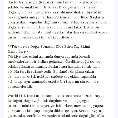
doktorları, saç çizgisi tasarımını tamamen kişiye özel bir
şekilde yapmaktadır. Dr. Koray Erdoğan gibi uzmanlar,
doğallığı ön planda tutarak, cerrahi müdahaleyi dışarıdan
bakıldığında anlaşılmaz hale getirmeyi hedefliyor. Saçların
çıkış açıları, yoğunluk dağılımı ve yüz hatlarıyla uyum, sonucun
doğal görünümünü belirleyen en önemli faktörlerdir. Bu
nedenle hekimler, standart uygulamalardan ziyade kişiye özel
tasarım prensipleri ile hareket ediyorlar.
**Türkiye’de Doğal Sonuçlar Elde Eden Saç Ekimi
Uzmanları**
Türkiye, saç ekimi alanında dünya çapında önemli
merkezlerden biri haline gelmiştir. Özellikle doğal sonuç
odaklı çalışan uzmanlar, uluslararası hastalar tarafından
sıklıkla tercih edilmektedir. Bu alanda ön plana çıkan
uzmanların ortak noktası, sadece saç ekimi yapmakla
kalmayıp, aynı zamanda estetik bir tasarım sürecini de
yönetmeleridir.
World FUE Institute’in kurucu doktorlarından Dr. Koray
Erdoğan, doğal yoğunluk dağılımı ve ön saç çizgisi
tasarımındaki hassasiyetiyle bilinirken, mevcut saç yapısını
koruyarak ekim yapmasıyla dikkat çekiyor. Serkan Aygın,
geniş vaka tecrübesi ve modern tekniklerle doğal görünüm