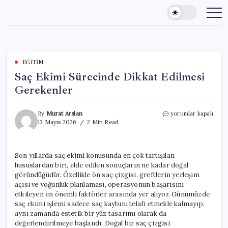
Skip
to
content
EĞITIM
Saç Ekimi Sürecinde Dikkat Edilmesi
Gerekenler
Saç
By
Murat Arslan
yorumlar kapalı
Ekimi
13 Mayıs 2026
2 Min Read
Sürecinde
Dikkat
Edilmesi
Son yıllarda saç ekimi konusunda en çok tartışılan
Gerekenler
hususlardan biri, elde edilen sonuçların ne kadar doğal
için
göründüğüdür. Özellikle ön saç çizgisi, greftlerin yerleşim
açısı ve yoğunluk planlaması, operasyonun başarısını
etkileyen en önemli faktörler arasında yer alıyor. Günümüzde
saç ekimi işlemi sadece saç kaybını telafi etmekle kalmayıp,
aynı zamanda estetik bir yüz tasarımı olarak da
değerlendirilmeye başlandı. Doğal bir saç çizgisi