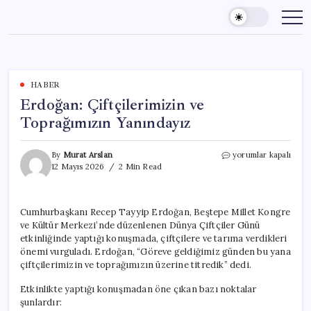
Skip
to
content
HABER
Erdoğan: Çiftçilerimizin ve
Toprağımızın Yanındayız
Erdoğan:
By
Murat Arslan
yorumlar kapalı
Çiftçilerimizin
12 Mayıs 2026
2 Min Read
ve
Toprağımızın
Yanındayız
Cumhurbaşkanı Recep Tayyip Erdoğan, Beştepe Millet Kongre
için
ve Kültür Merkezi’nde düzenlenen Dünya Çiftçiler Günü
etkinliğinde yaptığı konuşmada, çiftçilere ve tarıma verdikleri
önemi vurguladı. Erdoğan, “Göreve geldiğimiz günden bu yana
çiftçilerimizin ve toprağımızın üzerine titredik” dedi.
Etkinlikte yaptığı konuşmadan öne çıkan bazı noktalar
şunlardır: