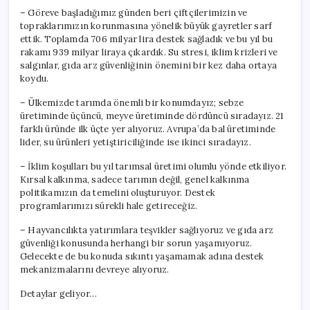
– Göreve başladığımız günden beri çiftçilerimizin ve
topraklarımızın korunmasına yönelik büyük gayretler sarf
ettik. Toplamda 706 milyar lira destek sağladık ve bu yıl bu
rakamı 939 milyar liraya çıkardık. Su stresi, iklim krizleri ve
salgınlar, gıda arz güvenliğinin önemini bir kez daha ortaya
koydu.
– Ülkemizde tarımda önemli bir konumdayız; sebze
üretiminde üçüncü, meyve üretiminde dördüncü sıradayız. 21
farklı üründe ilk üçte yer alıyoruz. Avrupa’da bal üretiminde
lider, su ürünleri yetiştiriciliğinde ise ikinci sıradayız.
– İklim koşulları bu yıl tarımsal üretimi olumlu yönde etkiliyor.
Kırsal kalkınma, sadece tarımın değil, genel kalkınma
politikamızın da temelini oluşturuyor. Destek
programlarımızı sürekli hale getireceğiz.
– Hayvancılıkta yatırımlara teşvikler sağlıyoruz ve gıda arz
güvenliği konusunda herhangi bir sorun yaşamıyoruz.
Gelecekte de bu konuda sıkıntı yaşamamak adına destek
mekanizmalarını devreye alıyoruz.
Detaylar geliyor…