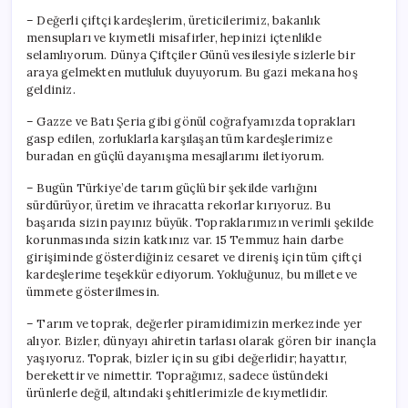
– Değerli çiftçi kardeşlerim, üreticilerimiz, bakanlık
mensupları ve kıymetli misafirler, hepinizi içtenlikle
selamlıyorum. Dünya Çiftçiler Günü vesilesiyle sizlerle bir
araya gelmekten mutluluk duyuyorum. Bu gazi mekana hoş
geldiniz.
– Gazze ve Batı Şeria gibi gönül coğrafyamızda toprakları
gasp edilen, zorluklarla karşılaşan tüm kardeşlerimize
buradan en güçlü dayanışma mesajlarımı iletiyorum.
– Bugün Türkiye’de tarım güçlü bir şekilde varlığını
sürdürüyor, üretim ve ihracatta rekorlar kırıyoruz. Bu
başarıda sizin payınız büyük. Topraklarımızın verimli şekilde
korunmasında sizin katkınız var. 15 Temmuz hain darbe
girişiminde gösterdiğiniz cesaret ve direniş için tüm çiftçi
kardeşlerime teşekkür ediyorum. Yokluğunuz, bu millete ve
ümmete gösterilmesin.
– Tarım ve toprak, değerler piramidimizin merkezinde yer
alıyor. Bizler, dünyayı ahiretin tarlası olarak gören bir inançla
yaşıyoruz. Toprak, bizler için su gibi değerlidir; hayattır,
berekettir ve nimettir. Toprağımız, sadece üstündeki
ürünlerle değil, altındaki şehitlerimizle de kıymetlidir.