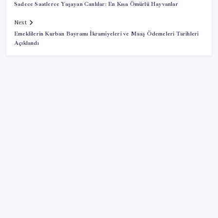
Sadece Saatlerce Yaşayan Canlılar: En Kısa Ömürlü Hayvanlar
Next
Emeklilerin Kurban Bayramı İkramiyeleri ve Maaş Ödemeleri Tarihleri
Açıklandı
SON YAZILAR
Redmi 17 ve 17 5G 7.500 mAh Batarya ile Tanıtıldı
BofA: Yatırımcı iyimserliği beş yılın en yüksek
seviyesinde
İlana koyan hiç beklemiyor, alıcısı hazır: Bu 20