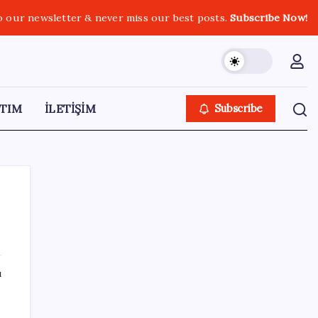
o our newsletter & never miss our best posts.
Subscribe Now!
TIM
İLETİŞİM
Subscribe
SON YAZILAR
ı
Resmi Gazete’de bugün (08.08.2026)