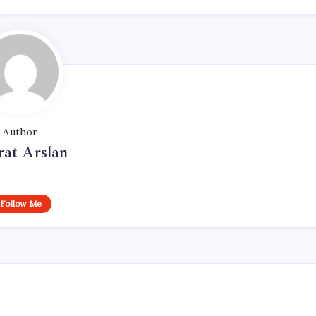
Author
at Arslan
Follow Me