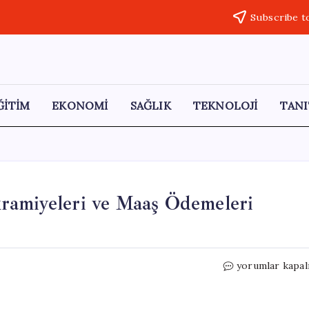
Subscribe t
ĞİTİM
EKONOMİ
SAĞLIK
TEKNOLOJİ
TANI
ramiyeleri ve Maaş Ödemeleri
Emeklilerin
yorumlar kapal
Kurban
Bayramı
İkramiyeleri