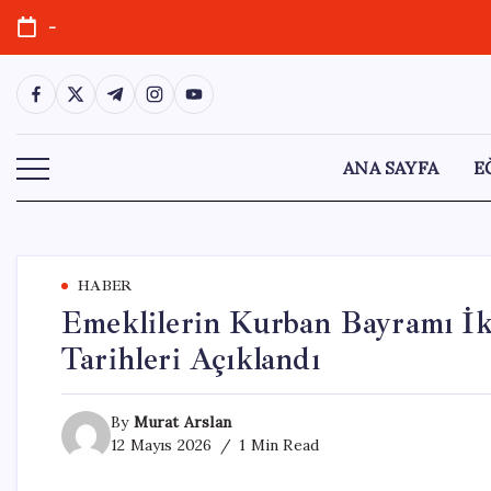
Skip
-
to
content
https://www.facebook.com/
https://twitter.com/
https://t.me/
https://www.instagram.com/
https://youtube.com/
ANA SAYFA
E
HABER
Emeklilerin Kurban Bayramı İk
Tarihleri Açıklandı
By
Murat Arslan
12 Mayıs 2026
1 Min Read