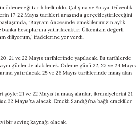
ve
 ödeneceği tarih belli oldu. Çalışma ve Sosyal Güvenlik
Maaş
rin 17-22 Mayıs tarihleri arasında gerçekleştirileceğini
Ödemeleri
paylaşımda, “Bayram öncesinde emeklilerimizin aylık
Tarihleri
e banka hesaplarına yatırılacaktır. Ülkemizin değerli
Açıklandı
ram diliyorum,” ifadelerine yer verdi.
için
20, 21 ve 22 Mayıs tarihlerinde yapılacak. Bu tarihlerde
e aynı günlerde alabilecek. Ödeme günü 22, 23 ve 24 Mayıs
larına yatırılacak. 25 ve 26 Mayıs tarihlerinde maaş alan
şöyle: 21 ve 22 Mayıs’ta maaş alanlar, ikramiyelerini 21
ise 22 Mayıs’ta alacak. Emekli Sandığı’na bağlı emekliler
i bir sevinç kaynağı olacak.