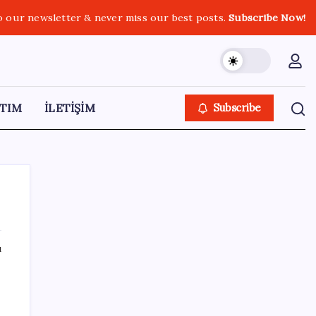
o our newsletter & never miss our best posts.
Subscribe Now!
TIM
İLETİŞİM
Subscribe
ı
SON YAZILAR
ABD’de su tesislerine siber saldırı