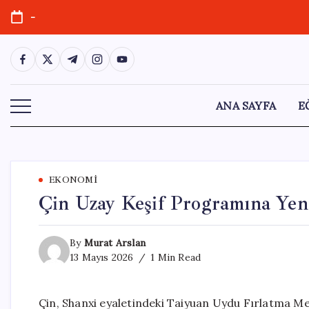
Skip
-
to
content
https://www.facebook.com/
https://twitter.com/
https://t.me/
https://www.instagram.com/
https://youtube.com/
ANA SAYFA
E
EKONOMI
Çin Uzay Keşif Programına Ye
By
Murat Arslan
13 Mayıs 2026
1 Min Read
Çin, Shanxi eyaletindeki Taiyuan Uydu Fırlatma Mer