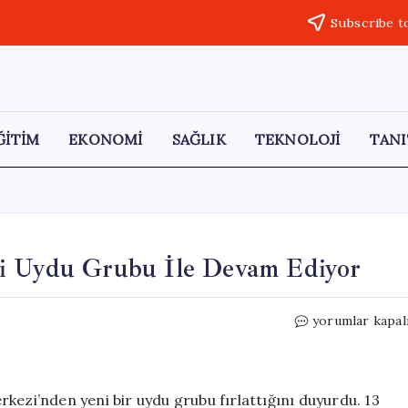
Subscribe t
ĞİTİM
EKONOMİ
SAĞLIK
TEKNOLOJİ
TANI
ni Uydu Grubu İle Devam Ediyor
Çin
yorumlar kapal
Uzay
Keşif
Programına
Yeni
kezi’nden yeni bir uydu grubu fırlattığını duyurdu. 13