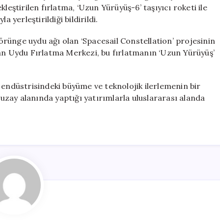
Uydu
leştirilen fırlatma, ‘Uzun Yürüyüş-6’ taşıyıcı roketi ile
Grubu
 yerleştirildiği bildirildi.
İle
Devam
 yörünge uydu ağı olan ‘Spacesail Constellation’ projesinin
Ediyor
uan Uydu Fırlatma Merkezi, bu fırlatmanın ‘Uzun Yürüyüş’
için
 endüstrisindeki büyüme ve teknolojik ilerlemenin bir
a uzay alanında yaptığı yatırımlarla uluslararası alanda