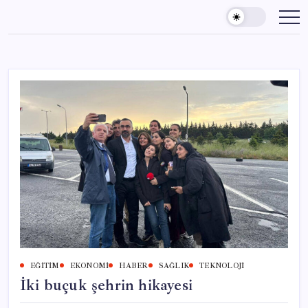
Skip
to
content
EĞITIM
EKONOMI
HABER
SAĞLIK
TEKNOLOJI
İki buçuk şehrin hikayesi