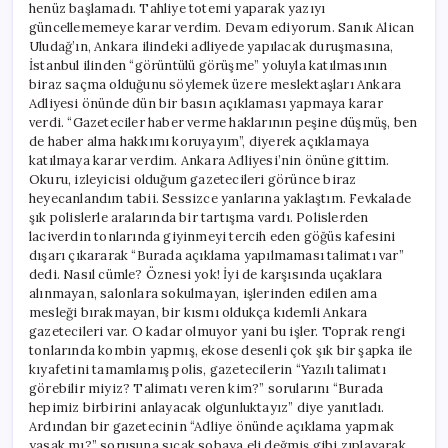
henüz başlamadı. Tahliye totemi yaparak yazıyı
güncellememeye karar verdim. Devam ediyorum. Sanık Alican
Uludağ’ın, Ankara ilindeki adliyede yapılacak duruşmasına,
İstanbul ilinden “görüntülü görüşme” yoluyla katılmasının
biraz saçma olduğunu söylemek üzere meslektaşları Ankara
Adliyesi önünde dün bir basın açıklaması yapmaya karar
verdi. “Gazeteciler haber verme haklarının peşine düşmüş, ben
de haber alma hakkımı koruyayım”, diyerek açıklamaya
katılmaya karar verdim. Ankara Adliyesi’nin önüne gittim.
Okuru, izleyicisi olduğum gazetecileri görünce biraz
heyecanlandım tabii. Sessizce yanlarına yaklaştım. Fevkalade
şık polislerle aralarında bir tartışma vardı. Polislerden
laciverdin tonlarında giyinmeyi tercih eden göğüs kafesini
dışarı çıkararak “Burada açıklama yapılmaması talimatı var”
dedi. Nasıl cümle? Öznesi yok! İyi de karşısında uçaklara
alınmayan, salonlara sokulmayan, işlerinden edilen ama
mesleği bırakmayan, bir kısmı oldukça kıdemli Ankara
gazetecileri var. O kadar olmuyor yani bu işler. Toprak rengi
tonlarında kombin yapmış, ekose desenli çok şık bir şapka ile
kıyafetini tamamlamış polis, gazetecilerin “Yazılı talimatı
görebilir miyiz? Talimatı veren kim?” sorularını “Burada
hepimiz birbirini anlayacak olgunluktayız” diye yanıtladı.
Ardından bir gazetecinin “Adliye önünde açıklama yapmak
yasak mı?” sorusuna sıcak sobaya eli değmiş gibi zıplayarak