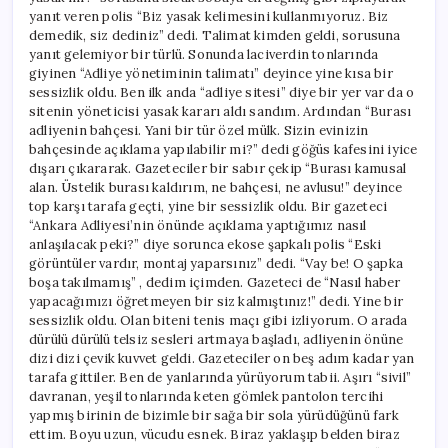
yanıt veren polis “Biz yasak kelimesini kullanmıyoruz. Biz
demedik, siz dediniz” dedi. Talimat kimden geldi, sorusuna
yanıt gelemiyor bir türlü. Sonunda laciverdin tonlarında
giyinen “Adliye yönetiminin talimatı” deyince yine kısa bir
sessizlik oldu. Ben ilk anda “adliye sitesi” diye bir yer var da o
sitenin yöneticisi yasak kararı aldı sandım. Ardından “Burası
adliyenin bahçesi. Yani bir tür özel mülk. Sizin evinizin
bahçesinde açıklama yapılabilir mi?” dedi göğüs kafesini iyice
dışarı çıkararak. Gazeteciler bir sabır çekip “Burası kamusal
alan. Üstelik burası kaldırım, ne bahçesi, ne avlusu!” deyince
top karşı tarafa geçti, yine bir sessizlik oldu. Bir gazeteci
“Ankara Adliyesi’nin önünde açıklama yaptığımız nasıl
anlaşılacak peki?” diye sorunca ekose şapkalı polis “Eski
görüntüler vardır, montaj yaparsınız” dedi. “Vay be! O şapka
boşa takılmamış” , dedim içimden. Gazeteci de “Nasıl haber
yapacağımızı öğretmeyen bir siz kalmıştınız!” dedi. Yine bir
sessizlik oldu. Olan biteni tenis maçı gibi izliyorum. O arada
dürülü dürülü telsiz sesleri artmaya başladı, adliyenin önüne
dizi dizi çevik kuvvet geldi. Gazeteciler on beş adım kadar yan
tarafa gittiler. Ben de yanlarında yürüyorum tabii. Aşırı “sivil”
davranan, yeşil tonlarında keten gömlek pantolon tercihi
yapmış birinin de bizimle bir sağa bir sola yürüdüğünü fark
ettim. Boyu uzun, vücudu esnek. Biraz yaklaşıp belden biraz