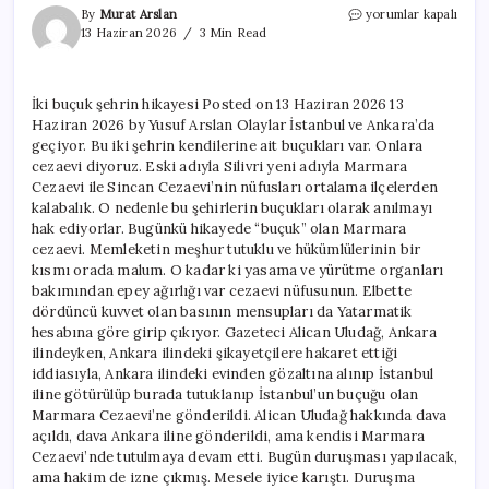
İki
By
Murat Arslan
yorumlar kapalı
buçuk
13 Haziran 2026
3 Min Read
şehrin
hikayesi
için
İki buçuk şehrin hikayesi Posted on 13 Haziran 2026 13
Haziran 2026 by Yusuf Arslan Olaylar İstanbul ve Ankara’da
geçiyor. Bu iki şehrin kendilerine ait buçukları var. Onlara
cezaevi diyoruz. Eski adıyla Silivri yeni adıyla Marmara
Cezaevi ile Sincan Cezaevi’nin nüfusları ortalama ilçelerden
kalabalık. O nedenle bu şehirlerin buçukları olarak anılmayı
hak ediyorlar. Bugünkü hikayede “buçuk” olan Marmara
cezaevi. Memleketin meşhur tutuklu ve hükümlülerinin bir
kısmı orada malum. O kadar ki yasama ve yürütme organları
bakımından epey ağırlığı var cezaevi nüfusunun. Elbette
dördüncü kuvvet olan basının mensupları da Yatarmatik
hesabına göre girip çıkıyor. Gazeteci Alican Uludağ, Ankara
ilindeyken, Ankara ilindeki şikayetçilere hakaret ettiği
iddiasıyla, Ankara ilindeki evinden gözaltına alınıp İstanbul
iline götürülüp burada tutuklanıp İstanbul’un buçuğu olan
Marmara Cezaevi’ne gönderildi. Alican Uludağ hakkında dava
açıldı, dava Ankara iline gönderildi, ama kendisi Marmara
Cezaevi’nde tutulmaya devam etti. Bugün duruşması yapılacak,
ama hakim de izne çıkmış. Mesele iyice karıştı. Duruşma