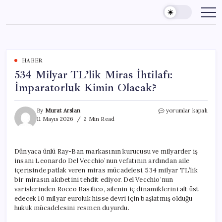
Skip
to
content
HABER
534 Milyar TL’lik Miras İhtilafı:
İmparatorluk Kimin Olacak?
534
By
Murat Arslan
yorumlar kapalı
Milyar
11 Mayıs 2026
2 Min Read
TL’lik
Miras
İhtilafı:
Dünyaca ünlü Ray-Ban markasının kurucusu ve milyarder iş
İmparatorluk
insanı Leonardo Del Vecchio’nun vefatının ardından aile
Kimin
Olacak?
içerisinde patlak veren miras mücadelesi, 534 milyar TL’lik
için
bir mirasın akıbetini tehdit ediyor. Del Vecchio’nun
varislerinden Rocco Basilico, ailenin iç dinamiklerini alt üst
edecek 10 milyar euroluk hisse devri için başlatmış olduğu
hukuk mücadelesini resmen duyurdu.