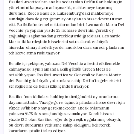
EssilorLuxottica’nın ana hissedarı olan Delfin Sarl holdingin
yönetimini kapsayan anlaşmazlık, mahkemeye taşınmış
durumda. Rocco Basilico, Lüksemburg’daki mahkemeye
sunduğu dava ile geçtiğimiz ay onaylanan hisse devrini itiraz
etti. Bu ihtilafın temel noktalarından biri, Leonardo Maria Del
Vecchio’ya yapılan yüzde 25’lik hisse devrinin, gerekli oy
çoğunluğu sağlanmadan gerçekleştirildiği iddiası. Leonardo
Maria, iki kardeşinin hisselerini satın alarak en büyük
hissedar olmayı hedefliyordu; ancak bu dava süreci, planlarını
tehlikeye atma riski taşıyor.
Bu aile içi çekişme, yalnızca Del Vecchio ailesini etkilemekle
kalmayacak; aynı zamanda akıllı gözlük üreten Meta ile
ortaklık yapan EssilorLuxottica ve Generali ve Banca Monte
dei Paschi gibi büyük yatırımlara sahip Delfin’in gelecekteki
stratejilerini de belirsizlik içinde bırakıyor.
Basilico’nun iddiaları, holdingin tüzüğündeki oy oranlarına
dayanmaktadır. Tüzüğe göre, üçüncü şahıslara hisse devri için
yüzde 88’lik bir onay gerekmektedir, ancak oylamanın
yalnızca %75 ile sonuçlandığı savunuluyor. Kendi hissesi
yüzde 12,5 olan Basilico, eğer doğru eşik uygulanmış olsaydı,
bu devri durdurma yetkisine sahip olduğunu belirterek,
kararların iptalini talep ediyor.