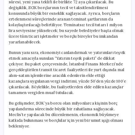
süresi, yeni yasa teklifi ile birlikte 72 aya çıkarılacak. Bu
değişiklik, SGK borçlarının tecil ve taksitlendirilmesi
konusunda büyük bir esneklik sağlayacak. Ayrıca, borçların
ertelenmesi süreçlerinde aranan teminat şartlarının da
kolaylaştırılacağı belirtiliyor. Teminatsız tecil tutarı 1 milyon
lira seviyesine yükselecek; bu sayede belediyeler başta olmak
üzere tüm ticari işletmeler ve borçlu bireyler bu imkandan
yararlanabilecek.
Bunun yanı sıra, ekonomiyi canlandırmak ve yatırımları teşvik
etmek amacıyla sunulan “Yatırım teşvik paketi” de dikkat
çekiyor. Bu paket çerçevesinde, İstanbul Finans Merkezi’nde
gerçekleştirilen transit ticaret faaliyetleri ile yurt dışında mal
alım-satım işlemlerine aracılık edenlerin elde ettiği
kazançlara uygulanan vergi indirimi, yüzde 50’den yüzde 100’e
çıkarılacak. Böylelikle, bu faaliyetlerden elde edilen kazançlar
tamamen vergiden muaf tutulacak.
Bu gelişmeler, SGK’ya borcu olan milyonlarca kişinin borç
yapılandırma sürecinde büyük bir rahatlama sağlayacak.
Meclis’te yapılacak bu düzenlemenin, ekonomik büyümeye
katkıda bulunması ve borçlular için yeni bir umut ışığı olması
bekleniyor.