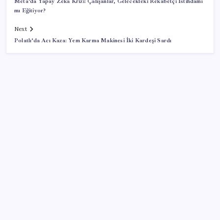
Meta’da Yapay Zeka Krizi: Çalışanlar, Gelecekteki Rekabetçi İstihdamı
mı Eğitiyor?
Next
Polatlı’da Acı Kaza: Yem Karma Makinesi İki Kardeşi Sardı
SON YAZILAR
ABD’de su tesislerine siber saldırı
Redmi K100 Pro Özellikleri ve Tanıtım Tarihi Belli
Oldu
COVID geçirenlerin beynindeki gizli hasar: Sebebi