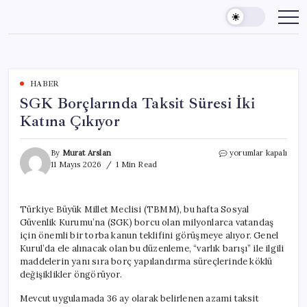
Skip
to
content
HABER
SGK Borçlarında Taksit Süresi İki
Katına Çıkıyor
SGK
By
Murat Arslan
yorumlar kapalı
Borçlarında
11 Mayıs 2026
1 Min Read
Taksit
Süresi
İki
Türkiye Büyük Millet Meclisi (TBMM), bu hafta Sosyal
Katına
Güvenlik Kurumu’na (SGK) borcu olan milyonlarca vatandaş
Çıkıyor
için
için önemli bir torba kanun teklifini görüşmeye alıyor. Genel
Kurul’da ele alınacak olan bu düzenleme, “varlık barışı” ile ilgili
maddelerin yanı sıra borç yapılandırma süreçlerinde köklü
değişiklikler öngörüyor.
Mevcut uygulamada 36 ay olarak belirlenen azami taksit