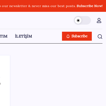
o our newsletter & never miss our best posts.
Subscribe Now!
TIM
İLETİŞİM
Subscribe
ı
SON YAZILAR
ABD’de su tesislerine siber saldırı