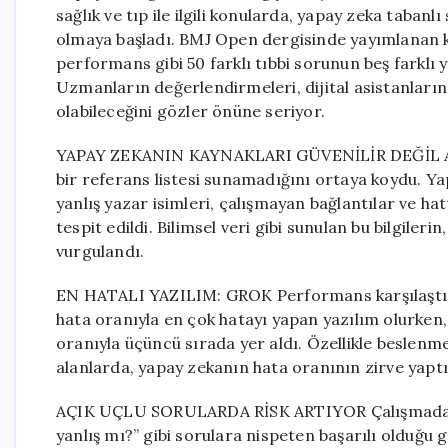
sağlık ve tıp ile ilgili konularda, yapay zeka tabanl
olmaya başladı. BMJ Open dergisinde yayımlanan ka
performans gibi 50 farklı tıbbi sorunun beş farklı y
Uzmanların değerlendirmeleri, dijital asistanların 
olabileceğini gözler önüne seriyor.
YAPAY ZEKANIN KAYNAKLARI GÜVENİLİR DEĞİL Araş
bir referans listesi sunamadığını ortaya koydu. 
yanlış yazar isimleri, çalışmayan bağlantılar ve
tespit edildi. Bilimsel veri gibi sunulan bu bilgileri
vurgulandı.
EN HATALI YAZILIM: GROK Performans karşılaştırm
hata oranıyla en çok hatayı yapan yazılım olurken
oranıyla üçüncü sırada yer aldı. Özellikle beslenme 
alanlarda, yapay zekanın hata oranının zirve yaptı
AÇIK UÇLU SORULARDA RİSK ARTIYOR Çalışmada, ya
yanlış mı?” gibi sorulara nispeten başarılı olduğu 