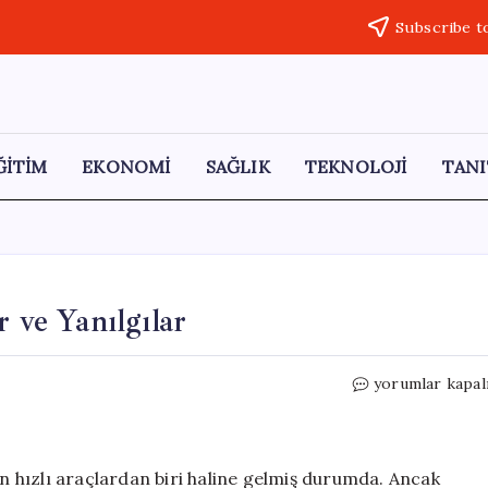
Subscribe t
ĞİTİM
EKONOMİ
SAĞLIK
TEKNOLOJİ
TANI
 ve Yanılgılar
Yapay
yorumlar kapal
Zeka
ve
Sağlık:
Tehlikeler
 hızlı araçlardan biri haline gelmiş durumda. Ancak