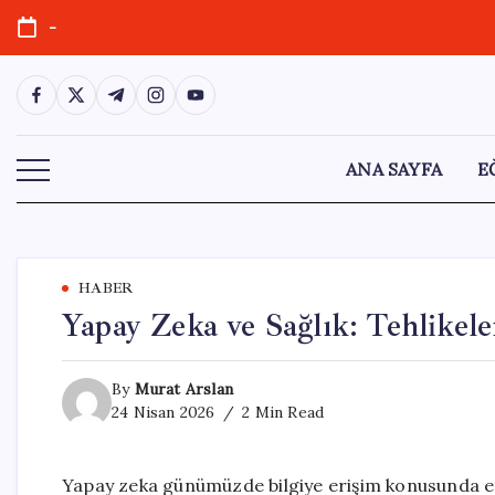
Skip
-
to
content
https://www.facebook.com/
https://twitter.com/
https://t.me/
https://www.instagram.com/
https://youtube.com/
ANA SAYFA
E
HABER
Yapay Zeka ve Sağlık: Tehlikeler
By
Murat Arslan
24 Nisan 2026
2 Min Read
Yapay zeka günümüzde bilgiye erişim konusunda en