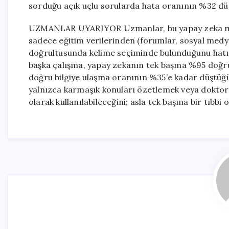
sorduğu açık uçlu sorularda hata oranının %32 düz
UZMANLAR UYARIYOR Uzmanlar, bu yapay zeka model
sadece eğitim verilerinden (forumlar, sosyal medya
doğrultusunda kelime seçiminde bulunduğunu hatır
başka çalışma, yapay zekanın tek başına %95 doğru
doğru bilgiye ulaşma oranının %35’e kadar düştüğü
yalnızca karmaşık konuları özetlemek veya doktorl
olarak kullanılabileceğini; asla tek başına bir tıbb