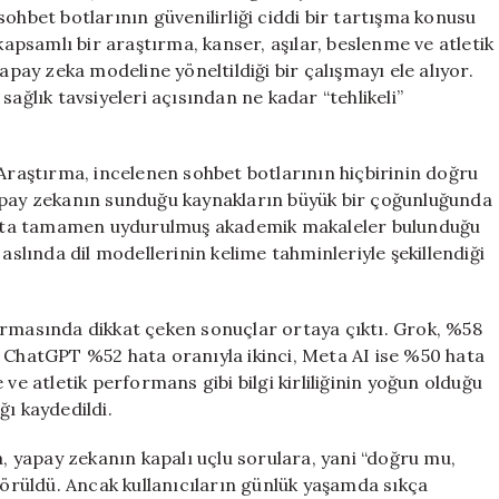
ve
ı sohbet botlarının güvenilirliği ciddi bir tartışma konusu
Yanılgılar
psamlı bir araştırma, kanser, aşılar, beslenme ve atletik
için
apay zeka modeline yöneltildiği bir çalışmayı ele alıyor.
sağlık tavsiyeleri açısından ne kadar “tehlikeli”
tırma, incelenen sohbet botlarının hiçbirinin doğru
Yapay zekanın sunduğu kaynakların büyük bir çoğunluğunda
 hatta tamamen uydurulmuş akademik makaleler bulunduğu
n, aslında dil modellerinin kelime tahminleriyle şekillendiği
asında dikkat çeken sonuçlar ortaya çıktı. Grok, %58
, ChatGPT %52 hata oranıyla ikinci, Meta AI ise %50 hata
ve atletik performans gibi bilgi kirliliğinin yoğun olduğu
ğı kaydedildi.
pay zekanın kapalı uçlu sorulara, yani “doğru mu,
görüldü. Ancak kullanıcıların günlük yaşamda sıkça