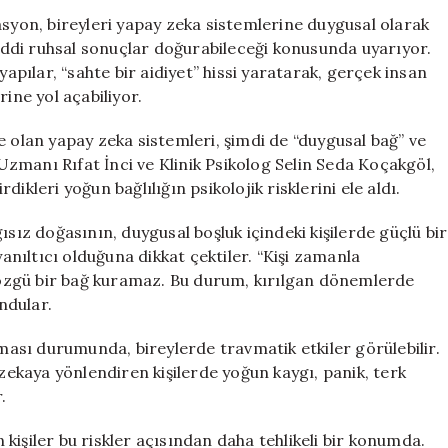
Yalnızlık
asyon, bireyleri yapay zeka sistemlerine duygusal olarak
Tuzağı
ddi ruhsal sonuçlar doğurabileceği konusunda uyarıyor.
mı?
yapılar, “sahte bir aidiyet” hissi yaratarak, gerçek insan
Uzmanlardan
ine yol açabiliyor.
Dijital
Bağ
e olan yapay zeka sistemleri, şimdi de “duygusal bağ” ve
Uyarısı!
 Uzmanı Rıfat İnci ve Klinik Psikolog Selin Seda Koçakgöl,
için
rdikleri yoğun bağlılığın psikolojik risklerini ele aldı.
ısız doğasının, duygusal boşluk içindeki kişilerde güçlü bir
yanıltıcı olduğuna dikkat çektiler. “Kişi zamanla
a özgü bir bağ kuramaz. Bu durum, kırılgan dönemlerde
undular.
pması durumunda, bireylerde travmatik etkiler görülebilir.
kaya yönlendiren kişilerde yoğun kaygı, panik, terk
.
n kişiler bu riskler açısından daha tehlikeli bir konumda.