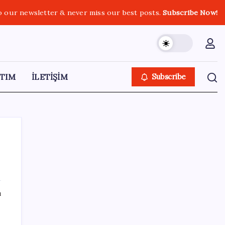
o our newsletter & never miss our best posts.
Subscribe Now!
TIM
İLETİŞİM
Subscribe
SON YAZILAR
ı
ABD’de su tesislerine siber saldırı