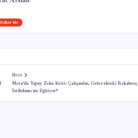
at Arslan
Follow Me
Next
f
Meta’da Yapay Zeka Krizi: Çalışanlar, Gelecekteki Rekabetç
İstihdamı mı Eğitiyor?