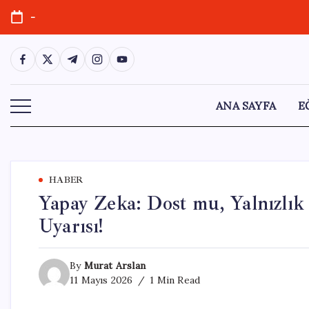
Skip
-
to
content
https://www.facebook.com/
https://twitter.com/
https://t.me/
https://www.instagram.com/
https://youtube.com/
ANA SAYFA
E
HABER
Yapay Zeka: Dost mu, Yalnızlık
Uyarısı!
By
Murat Arslan
11 Mayıs 2026
1 Min Read