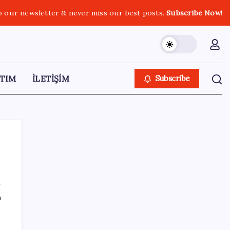
o our newsletter & never miss our best posts.
Subscribe Now!
TIM
İLETİŞİM
Subscribe
SON YAZILAR
ı
Resmi Gazete’de bugün (08.08.2026)