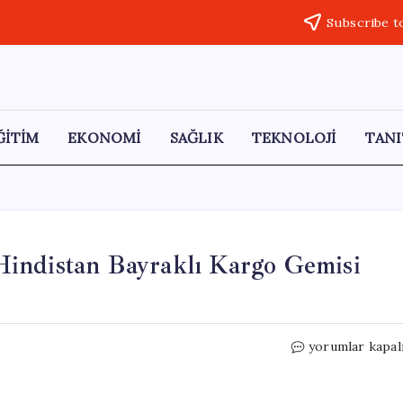
Subscribe t
ĞİTİM
EKONOMİ
SAĞLIK
TEKNOLOJİ
TANI
indistan Bayraklı Kargo Gemisi
Umman
yorumlar kapal
Denizlerinde
Gerilim:
Hindistan