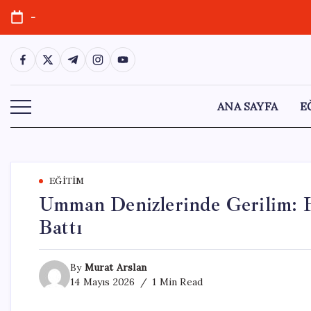
Skip
-
to
content
https://www.facebook.com/
https://twitter.com/
https://t.me/
https://www.instagram.com/
https://youtube.com/
ANA SAYFA
E
EĞITIM
Umman Denizlerinde Gerilim: H
Battı
By
Murat Arslan
14 Mayıs 2026
1 Min Read