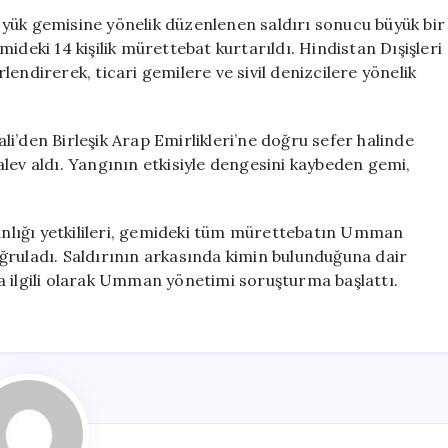
Bayraklı
yük gemisine yönelik düzenlenen saldırı sonucu büyük bir
Kargo
ideki 14 kişilik mürettebat kurtarıldı. Hindistan Dışişleri
Gemisi
endirerek, ticari gemilere ve sivil denizcilere yönelik
Battı
için
i’den Birleşik Arap Emirlikleri’ne doğru sefer halinde
lev aldı. Yangının etkisiyle dengesini kaybeden gemi,
kanlığı yetkilileri, gemideki tüm mürettebatın Umman
ğruladı. Saldırının arkasında kimin bulunduğuna dair
yla ilgili olarak Umman yönetimi soruşturma başlattı.