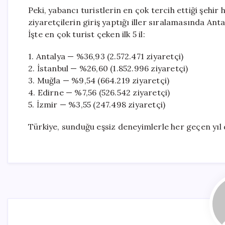
Peki, yabancı turistlerin en çok tercih ettiği şehir
ziyaretçilerin giriş yaptığı iller sıralamasında Antal
İşte en çok turist çeken ilk 5 il:
1. Antalya — %36,93 (2.572.471 ziyaretçi)
2. İstanbul — %26,60 (1.852.996 ziyaretçi)
3. Muğla — %9,54 (664.219 ziyaretçi)
4. Edirne — %7,56 (526.542 ziyaretçi)
5. İzmir — %3,55 (247.498 ziyaretçi)
Türkiye, sunduğu eşsiz deneyimlerle her geçen yıl