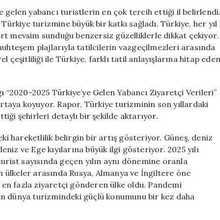
Almanlar
e gelen yabancı turistlerin en çok tercih ettiği il belirlendi
ve
Türkiye turizmine büyük bir katkı sağladı. Türkiye, her yıl
İngilizler
rt mevsim sunduğu benzersiz güzelliklerle dikkat çekiyor.
O
muhteşem plajlarıyla tatilcilerin vazgeçilmezleri arasında
İlde
el çeşitliliği ile Türkiye, farklı tatil anlayışlarına hitap ede
Buluşuyor
için
ğı “2020-2025 Türkiye’ye Gelen Yabancı Ziyaretçi Verileri”
ortaya koyuyor. Rapor, Türkiye turizminin son yıllardaki
tiği şehirleri detaylı bir şekilde aktarıyor.
ki hareketlilik belirgin bir artış gösteriyor. Güneş, deniz
deniz ve Ege kıyılarına büyük ilgi gösteriyor. 2025 yılı
turist sayısında geçen yılın aynı dönemine oranla
en ülkeler arasında Rusya, Almanya ve İngiltere öne
ye en fazla ziyaretçi gönderen ülke oldu. Pandemi
in dünya turizmindeki güçlü konumunu bir kez daha