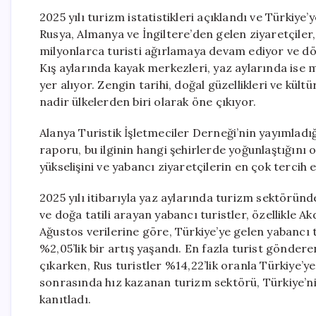
2025 yılı turizm istatistikleri açıklandı ve Türkiye’y
Rusya, Almanya ve İngiltere’den gelen ziyaretçiler, 
milyonlarca turisti ağırlamaya devam ediyor ve dö
Kış aylarında kayak merkezleri, yaz aylarında ise 
yer alıyor. Zengin tarihi, doğal güzellikleri ve kültür
nadir ülkelerden biri olarak öne çıkıyor.
Alanya Turistik İşletmeciler Derneği’nin yayımladı
raporu, bu ilginin hangi şehirlerde yoğunlaştığını 
yükselişini ve yabancı ziyaretçilerin en çok tercih et
2025 yılı itibarıyla yaz aylarında turizm sektöründe
ve doğa tatili arayan yabancı turistler, özellikle Ak
Ağustos verilerine göre, Türkiye’ye gelen yabancı 
%2,05’lik bir artış yaşandı. En fazla turist gönder
çıkarken, Rus turistler %14,22’lik oranla Türkiye’
sonrasında hız kazanan turizm sektörü, Türkiye’n
kanıtladı.