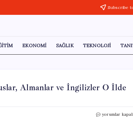
Subscribe t
ĞİTİM
EKONOMİ
SAĞLIK
TEKNOLOJİ
TANI
lar, Almanlar ve İngilizler O İlde
Türkiye’nin
yorumlar kapal
Turizm
Merkezi:
Ruslar,