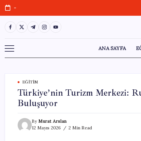
Skip
-
to
content
https://www.facebook.com/
https://twitter.com/
https://t.me/
https://www.instagram.com/
https://youtube.com/
ANA SAYFA
E
EĞITIM
Türkiye’nin Turizm Merkezi: Rus
Buluşuyor
By
Murat Arslan
12 Mayıs 2026
2 Min Read