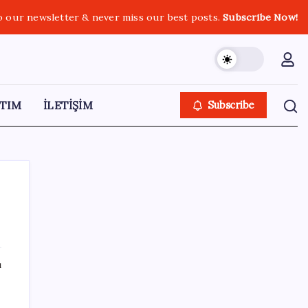
o our newsletter & never miss our best posts.
Subscribe Now!
TIM
İLETİŞİM
Subscribe
SON YAZILAR
ı
ABD’de su tesislerine siber saldırı