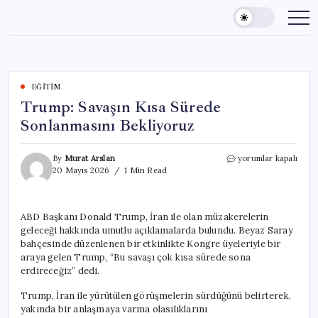
Skip
to
content
EĞITIM
Trump: Savaşın Kısa Sürede
Sonlanmasını Bekliyoruz
Trump:
By
Murat Arslan
yorumlar kapalı
Savaşın
20 Mayıs 2026
1 Min Read
Kısa
Sürede
Sonlanmasını
ABD Başkanı Donald Trump, İran ile olan müzakerelerin
Bekliyoruz
geleceği hakkında umutlu açıklamalarda bulundu. Beyaz Saray
için
bahçesinde düzenlenen bir etkinlikte Kongre üyeleriyle bir
araya gelen Trump, “Bu savaşı çok kısa sürede sona
erdireceğiz” dedi.
Trump, İran ile yürütülen görüşmelerin sürdüğünü belirterek,
yakında bir anlaşmaya varma olasılıklarını