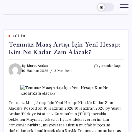
Skip
to
content
EĞITIM
Temmuz Maaş Artışı İçin Yeni Hesap:
Kim Ne Kadar Zam Alacak?
Temmuz
By
Murat Arslan
yorumlar kapalı
Maaş
10 Haziran 2026
3 Min Read
Artışı
İçin
Yeni
Hesap:
Kim
Ne
Temmuz Maaş Artışı İçin Yeni Hesap: Kim Ne Kadar Zam
Kadar
Alacak? Posted on 10 Haziran 2026 10 Haziran 2026 by Yusuf
Zam
Arslan Türkiye İstatistik Kurumu’nun (TÜİK) merakla
Alacak?
beklenen Mayıs ayı tüketici fiyat endeksi verilerini ilan
için
etmesiyle birlikte, milyonlarca ailenin mutfak bütçesini
doğrudan şekillendirecek olan 5 aylık Temmuz zammı haritası