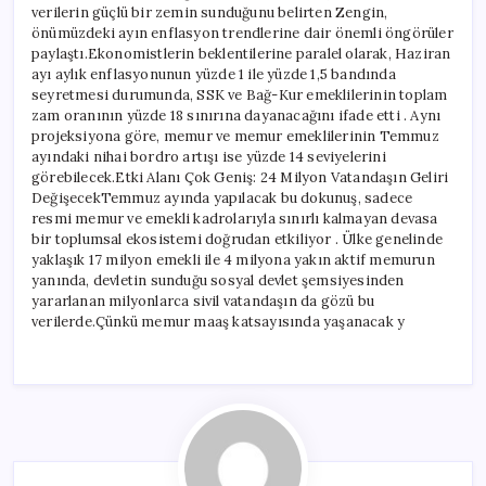
verilerin güçlü bir zemin sunduğunu belirten Zengin,
önümüzdeki ayın enflasyon trendlerine dair önemli öngörüler
paylaştı.Ekonomistlerin beklentilerine paralel olarak, Haziran
ayı aylık enflasyonunun yüzde 1 ile yüzde 1,5 bandında
seyretmesi durumunda, SSK ve Bağ-Kur emeklilerinin toplam
zam oranının yüzde 18 sınırına dayanacağını ifade etti . Aynı
projeksiyona göre, memur ve memur emeklilerinin Temmuz
ayındaki nihai bordro artışı ise yüzde 14 seviyelerini
görebilecek.Etki Alanı Çok Geniş: 24 Milyon Vatandaşın Geliri
DeğişecekTemmuz ayında yapılacak bu dokunuş, sadece
resmi memur ve emekli kadrolarıyla sınırlı kalmayan devasa
bir toplumsal ekosistemi doğrudan etkiliyor . Ülke genelinde
yaklaşık 17 milyon emekli ile 4 milyona yakın aktif memurun
yanında, devletin sunduğu sosyal devlet şemsiyesinden
yararlanan milyonlarca sivil vatandaşın da gözü bu
verilerde.Çünkü memur maaş katsayısında yaşanacak y