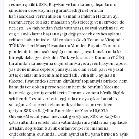
resmen çizildi. SSK, Bağ-Kur ve tüm kamu çalışanlarının
şimdiden cebe koymayı garantilediği net oranlar
hafızalardaki yerini alırken, uzman isimlerin Haziran ayı
tahminleriyle birlikte maaşların yükseleceği yeni zirveler de
netleşti . 24 milyondan fazla vatandaşı, sosyal yardımları ve
engelli aylıklarını baştan aşağı değiştirecek dev hesaplama
rehberi haberimizde…Milyonların Gözü Temmuz Virajında:
TÜİK Verileri Maaş Hesaplarını Yeniden BaşlattıEkonomi
gündeminin en sıcak başlığı olan maaş ayarlamalarında kritik
bir eşik daha geride kaldı. Türkiye İstatistik Kurumu (TÜİK)
tarafından kamuoyuna duyurulan Mayıs ayı enflasyon raporu,
yaz döneminde ceplere yansıyacak olan refah payı ve yasal
artış oranlarının zeminini hazırladı . Yılın ilk 5 ayına ait
tüketici fiyat endekslerinin kümülatif toplamıyla birlikte, hem
kamuda ter döken personellerin hem de ömrünü ülkesine
hizmetle geçirmiş emeklilerin Temmuz zammı büyük ölçüde
şekillendi. Resmi verilerin ışığında ortaya çıkan bu tablo,
sokağın ve hanelerin ekonomik yol haritasını yeniden
çiziyor.SSK ve Bağ-Kur Emeklilerine Yüzde 16,60’lık
GüvenceMevcut yasal mevzuat gereğince, SSK ve Bağ-Kur
çatısı altından emekli olan vatandaşların aylıklarına yapılacak
artışlar, doğrudan 6 aylık enflasyon performansına
endekslenmiş durumda . Ocak ayından bu yana biriken 5 aylık