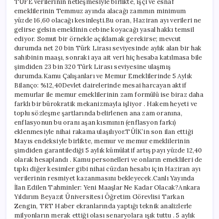
TÜFE verilerinin netleşmesiyle birlikte, işçi ve esnaf
emeklilerinin Temmuz ayında alacağı zammın minimum
yüzde 16,60 olacağı kesinleşti.Bu oran, Haziran ayı verileri ne
gelirse gelsin emeklinin cebine koyacağı yasal hakkı temsil
ediyor. Somut bir örnekle açıklamak gerekirse; mevcut
durumda net 20 bin Türk Lirası seviyesinde aylık alan bir hak
sahibinin maaşı, sonraki aya ait veri hiç hesaba katılmasa bile
şimdiden 23 bin 320 Türk Lirası seviyesine ulaşmış
durumda.Kamu Çalışanları ve Memur Emeklilerinde 5 Aylık
Bilanço: %12,40Devlet dairelerinde mesai harcayan aktif
memurlar ile memur emeklilerinin zam formülü ise biraz daha
farklı bir bürokratik mekanizmayla işliyor . Hakem heyeti ve
toplu sözleşme şartlarında belirlenen ana zam oranına,
enflasyonun bu oranı aşan kısmının (enflasyon farkı)
eklenmesiyle nihai rakama ulaşılıyor.TÜİK’in son ilan ettiği
Mayıs endeksiyle birlikte, memur ve memur emeklilerinin
şimdiden garantilediği 5 aylık kümülatif artış payı yüzde 12,40
olarak hesaplandı . Kamu personelleri ve onların emeklileri de
tıpkı diğer kesimler gibi nihai cüzdan hesabı için Haziran ayı
verilerinin resmiyet kazanmasını bekleyecek.Canlı Yayında
İlan Edilen Tahminler: Yeni Maaşlar Ne Kadar Olacak?Ankara
Yıldırım Beyazıt Üniversitesi Öğretim Görevlisi Tarkan
Zengin, TRT Haber ekranlarında yaptığı teknik analizlerle
milyonların merak ettiği olası senaryolara ışık tuttu . 5 aylık