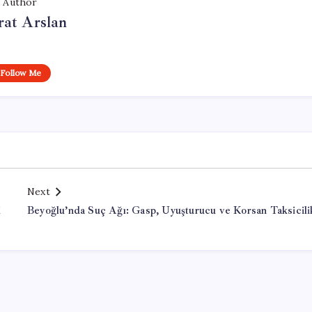
Author
at Arslan
Follow Me
Next
i
Beyoğlu’nda Suç Ağı: Gasp, Uyuşturucu ve Korsan Taksicili