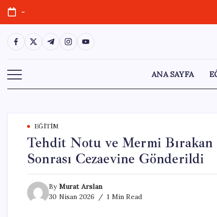
Skip
-
to
content
https://www.facebook.com/
https://twitter.com/
https://t.me/
https://www.instagram.com/
https://youtube.com/
ANA SAYFA
E
EĞITIM
Tehdit Notu ve Mermi Bırakan 
Sonrası Cezaevine Gönderildi
By
Murat Arslan
30 Nisan 2026
1 Min Read