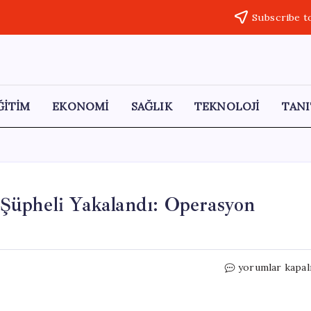
Subscribe t
ĞİTİM
EKONOMİ
SAĞLIK
TEKNOLOJİ
TANI
Şüpheli Yakalandı: Operasyon
Tehdit
yorumlar kapal
Notu
ve
Mermi