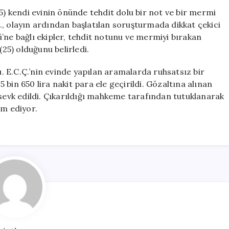
Bırakan
5) kendi evinin önünde tehdit dolu bir not ve bir mermi
Şüpheli
, olayın ardından başlatılan soruşturmada dikkat çekici
Yakalandı:
’ne bağlı ekipler, tehdit notunu ve mermiyi bırakan
Operasyon
(25) olduğunu belirledi.
Sonrası
Cezaevine
 E.C.Ç.’nin evinde yapılan aramalarda ruhsatsız bir
Gönderildi
bin 650 lira nakit para ele geçirildi. Gözaltına alınan
için
 sevk edildi. Çıkarıldığı mahkeme tarafından tutuklanarak
am ediyor.