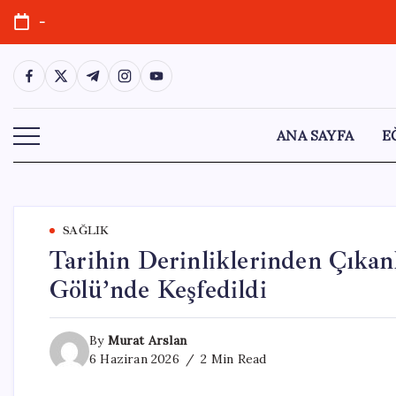
Skip
-
to
content
https://www.facebook.com/
https://twitter.com/
https://t.me/
https://www.instagram.com/
https://youtube.com/
ANA SAYFA
E
SAĞLIK
Tarihin Derinliklerinden Çıkanl
Gölü’nde Keşfedildi
By
Murat Arslan
6 Haziran 2026
2 Min Read