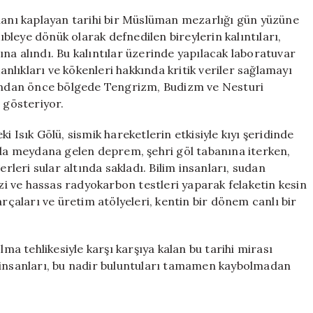
alanı kaplayan tarihi bir Müslüman mezarlığı gün yüzüne
kıbleye dönük olarak defnedilen bireylerin kalıntıları,
na alındı. Bu kalıntılar üzerinde yapılacak laboratuvar
lıkları ve kökenleri hakkında kritik veriler sağlamayı
asından önce bölgede Tengrizm, Budizm ve Nesturi
 gösteriyor.
eki Isık Gölü, sismik hareketlerin etkisiyle kıyı şeridinde
ında meydana gelen deprem, şehri göl tabanına iterken,
erleri sular altında sakladı. Bilim insanları, sudan
izi ve hassas radyokarbon testleri yaparak felaketin kesin
arçaları ve üretim atölyeleri, kentin bir dönem canlı bir
lma tehlikesiyle karşı karşıya kalan bu tarihi mirası
m insanları, bu nadir buluntuları tamamen kaybolmadan