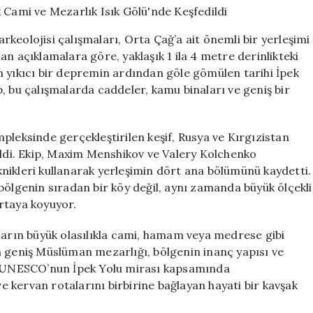
Yıllık
Cami
arkeolojisi çalışmaları, Orta Çağ’a ait önemli bir yerleşimi
ve
n açıklamalara göre, yaklaşık 1 ila 4 metre derinlikteki
Mezarlık
n yıkıcı bir depremin ardından göle gömülen tarihi İpek
Isık
Gölü’nde
, bu çalışmalarda caddeler, kamu binaları ve geniş bir
Keşfedildi
için
pleksinde gerçekleştirilen keşif, Rusya ve Kırgızistan
ildi. Ekip, Maxim Menshikov ve Valery Kolchenko
teknikleri kullanarak yerleşimin dört ana bölümünü kaydetti.
bölgenin sıradan bir köy değil, aynı zamanda büyük ölçekli
rtaya koyuyor.
ların büyük olasılıkla cami, hamam veya medrese gibi
n geniş Müslüman mezarlığı, bölgenin inanç yapısı ve
r. UNESCO’nun İpek Yolu mirası kapsamında
ve kervan rotalarını birbirine bağlayan hayati bir kavşak