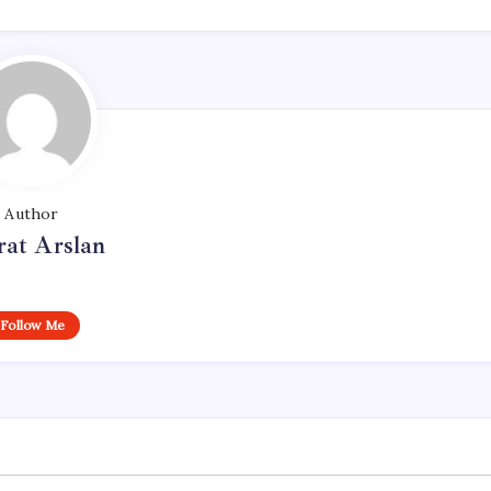
Author
at Arslan
Follow Me