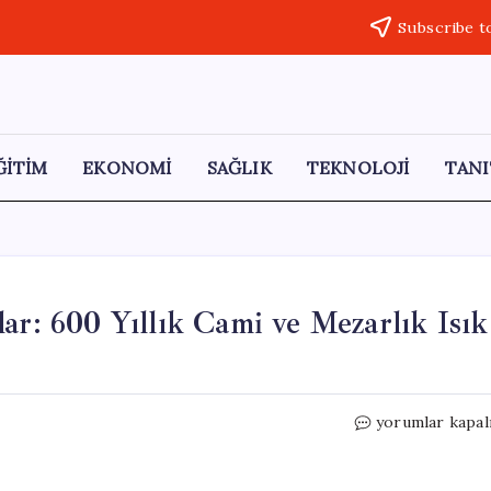
Subscribe t
ĞİTİM
EKONOMİ
SAĞLIK
TEKNOLOJİ
TANI
ar: 600 Yıllık Cami ve Mezarlık Isık
Tarihin
yorumlar kapal
Derinliklerinde
Çıkanlar:
600