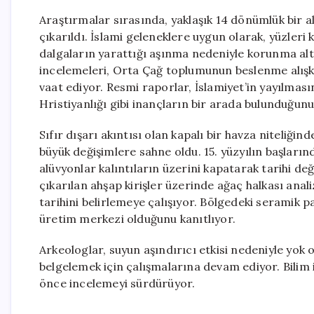
Araştırmalar sırasında, yaklaşık 14 dönümlük bir 
çıkarıldı. İslami geleneklere uygun olarak, yüzleri 
dalgaların yarattığı aşınma nedeniyle korunma altı
incelemeleri, Orta Çağ toplumunun beslenme alışkan
vaat ediyor. Resmi raporlar, İslamiyet’in yayılm
Hristiyanlığı gibi inançların bir arada bulunduğunu
Sıfır dışarı akıntısı olan kapalı bir havza niteliğind
büyük değişimlere sahne oldu. 15. yüzyılın başlar
alüvyonlar kalıntıların üzerini kapatarak tarihi değ
çıkarılan ahşap kirişler üzerinde ağaç halkası anal
tarihini belirlemeye çalışıyor. Bölgedeki seramik p
üretim merkezi olduğunu kanıtlıyor.
Arkeologlar, suyun aşındırıcı etkisi nedeniyle yok o
belgelemek için çalışmalarına devam ediyor. Bili
önce incelemeyi sürdürüyor.