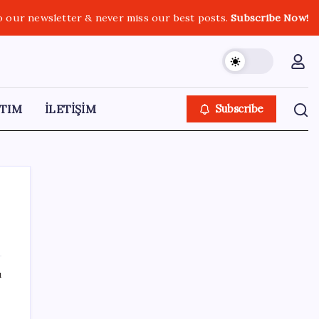
o our newsletter & never miss our best posts.
Subscribe Now!
TIM
İLETİŞİM
Subscribe
SON YAZILAR
ı
n
ABD’de su tesislerine siber saldırı