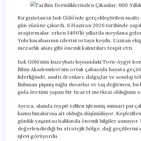
Kırgızistan’ın Isık Gölü’nde gerçekleştirilen sualtı 
gün yüzüne çıkardı. 6 Haziran 2026 tarihinde yapıla
araştırmalar, erken 1400’lü yıllarda meydana gele
Yolu kasabasının izlerini ortaya koydu. Uzman ekip
mezarlık alanı gibi önemli kalıntıları tespit etti.
Isık Gölü’nün kuzeybatı kıyısındaki Toru-Aygyr kom
Bilim Akademileri’nin ortak çabasıyla hayata geçir
liderliğinde, sualtı dronları, dalgıçlar ve sondaj 
Bulunan pişmiş tuğla duvarlar ve taş değirmen, bu 
gıda üretimi yapan bir ticaret merkezi olduğunu o
Ayrıca, alanda tespit edilen işlenmiş mimari parça
kamu binalarına ait olduğu düşünülüyor. Keşfedile
günlük yaşantısı hakkında önemli bilgiler sunuyo
değerlendirdiği bu stratejik bölge, dağ geçitlerini 
işlevi görüyordu.