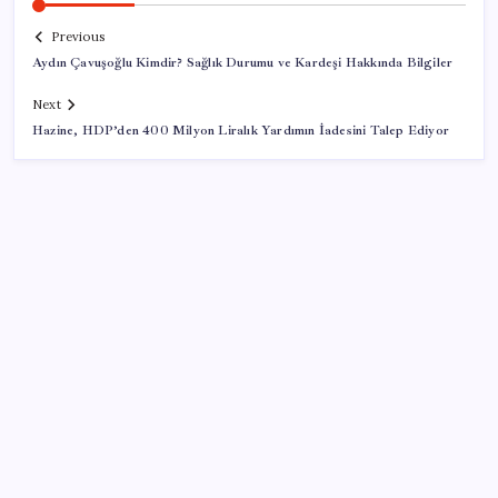
Previous
Aydın Çavuşoğlu Kimdir? Sağlık Durumu ve Kardeşi Hakkında Bilgiler
Next
Hazine, HDP’den 400 Milyon Liralık Yardımın İadesini Talep Ediyor
SON YAZILAR
ABD’de su tesislerine siber saldırı
Redmi K100 Pro Özellikleri ve Tanıtım Tarihi Belli
Oldu