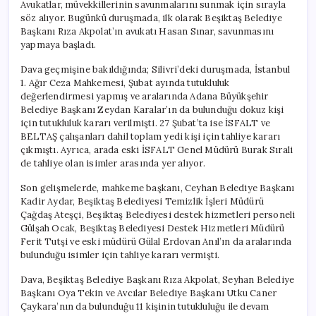
Avukatlar, müvekkillerinin savunmalarını sunmak için sırayla
söz alıyor. Bugünkü duruşmada, ilk olarak Beşiktaş Belediye
Başkanı Rıza Akpolat’ın avukatı Hasan Sınar, savunmasını
yapmaya başladı.
Dava geçmişine bakıldığında; Silivri’deki duruşmada, İstanbul
1. Ağır Ceza Mahkemesi, Şubat ayında tutukluluk
değerlendirmesi yapmış ve aralarında Adana Büyükşehir
Belediye Başkanı Zeydan Karalar’ın da bulunduğu dokuz kişi
için tutukluluk kararı verilmişti. 27 Şubat’ta ise İSFALT ve
BELTAŞ çalışanları dahil toplam yedi kişi için tahliye kararı
çıkmıştı. Ayrıca, arada eski İSFALT Genel Müdürü Burak Sırali
de tahliye olan isimler arasında yer alıyor.
Son gelişmelerde, mahkeme başkanı, Ceyhan Belediye Başkanı
Kadir Aydar, Beşiktaş Belediyesi Temizlik İşleri Müdürü
Çağdaş Ateşçi, Beşiktaş Belediyesi destek hizmetleri personeli
Gülşah Ocak, Beşiktaş Belediyesi Destek Hizmetleri Müdürü
Ferit Tutşi ve eski müdürü Gülal Erdovan Anıl’ın da aralarında
bulunduğu isimler için tahliye kararı vermişti.
Dava, Beşiktaş Belediye Başkanı Rıza Akpolat, Seyhan Belediye
Başkanı Oya Tekin ve Avcılar Belediye Başkanı Utku Caner
Çaykara’nın da bulunduğu 11 kişinin tutukluluğu ile devam