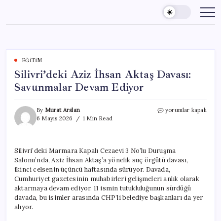
Skip
to
content
EĞITIM
Silivri’deki Aziz İhsan Aktaş Davası:
Savunmalar Devam Ediyor
Silivri’deki
By
Murat Arslan
yorumlar kapalı
Aziz
6 Mayıs 2026
1 Min Read
İhsan
Aktaş
Davası:
Silivri’deki Marmara Kapalı Cezaevi 3 No’lu Duruşma
Savunmalar
Salonu’nda, Aziz İhsan Aktaş’a yönelik suç örgütü davası,
Devam
Ediyor
ikinci celsenin üçüncü haftasında sürüyor. Davada,
için
Cumhuriyet gazetesinin muhabirleri gelişmeleri anlık olarak
aktarmaya devam ediyor. 11 ismin tutukluluğunun sürdüğü
davada, bu isimler arasında CHP’li belediye başkanları da yer
alıyor.