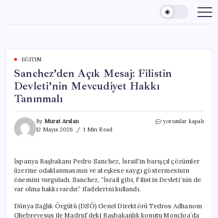
Skip
to
content
EĞITIM
Sanchez’den Açık Mesaj: Filistin
Devleti’nin Mevcudiyet Hakkı
Tanınmalı
Sanchez’den
By
Murat Arslan
yorumlar kapalı
Açık
12 Mayıs 2026
1 Min Read
Mesaj:
Filistin
Devleti’nin
İspanya Başbakanı Pedro Sanchez, İsrail’in barışçıl çözümler
Mevcudiyet
üzerine odaklanmasının ve ateşkese saygı göstermesinin
Hakkı
Tanınmalı
önemini vurguladı. Sanchez, “İsrail gibi, Filistin Devleti’nin de
için
var olma hakkı vardır.” ifadelerini kullandı.
Dünya Sağlık Örgütü (DSÖ) Genel Direktörü Tedros Adhanom
Ghebreyesus ile Madrid’deki Başbakanlık konutu Moncloa’da