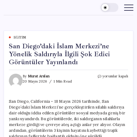
Skip
to
content
EĞITIM
San Diego’daki İslam Merkezi’ne
Yönelik Saldırıyla İlgili Şok Edici
Görüntüler Yayınlandı
San
By
Murat Arslan
yorumlar kapalı
Diego’daki
20 Mayıs 2026
1 Min Read
İslam
Merkezi’ne
Yönelik
San Diego, California – 18 Mayıs 2026 tarihinde, San
Saldırıyla
Diego’daki İslam Merkezi’ne gerçekleştirilen silahlı saldırıya
İlgili
Şok
dair olduğu iddia edilen görüntüler sosyal medyada geniş bir
Edici
yankı uyandırdı. Bu görüntülerde, iki saldırganın silahlarla
Görüntüler
merkeze girdiği ve çevreye ateş açtığı anlar yer alıyor. Olayın
Yayınlandı
ardından, görüntülerin 3 kişinin hayatını kaybettiği trajik
için
saldırının failleriyle bağlantılı olduğu öne sürüldü.