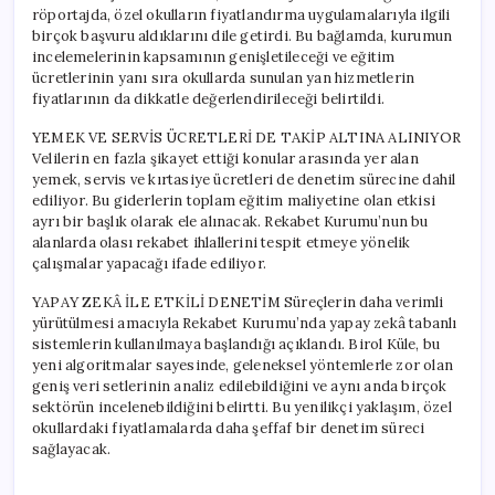
röportajda, özel okulların fiyatlandırma uygulamalarıyla ilgili
birçok başvuru aldıklarını dile getirdi. Bu bağlamda, kurumun
incelemelerinin kapsamının genişletileceği ve eğitim
ücretlerinin yanı sıra okullarda sunulan yan hizmetlerin
fiyatlarının da dikkatle değerlendirileceği belirtildi.
YEMEK VE SERVİS ÜCRETLERİ DE TAKİP ALTINA ALINIYOR
Velilerin en fazla şikayet ettiği konular arasında yer alan
yemek, servis ve kırtasiye ücretleri de denetim sürecine dahil
ediliyor. Bu giderlerin toplam eğitim maliyetine olan etkisi
ayrı bir başlık olarak ele alınacak. Rekabet Kurumu’nun bu
alanlarda olası rekabet ihlallerini tespit etmeye yönelik
çalışmalar yapacağı ifade ediliyor.
YAPAY ZEKÂ İLE ETKİLİ DENETİM Süreçlerin daha verimli
yürütülmesi amacıyla Rekabet Kurumu’nda yapay zekâ tabanlı
sistemlerin kullanılmaya başlandığı açıklandı. Birol Küle, bu
yeni algoritmalar sayesinde, geleneksel yöntemlerle zor olan
geniş veri setlerinin analiz edilebildiğini ve aynı anda birçok
sektörün incelenebildiğini belirtti. Bu yenilikçi yaklaşım, özel
okullardaki fiyatlamalarda daha şeffaf bir denetim süreci
sağlayacak.