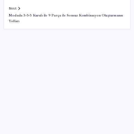
Next
Modada 3-3-3 Kuralı ile 9 Parça ile Sonsuz Kombinasyon Oluşturmanın
Yolları
SON YAZILAR
Resmi Gazete’de bugün (08.08.2026)
ABD’de tüketici kredileri beklentileri aştı
iPhone 18 Pro Max ve iPhone Ultra Elimizde
ABD’de kısa vadeli enflasyon beklentisi geriledi