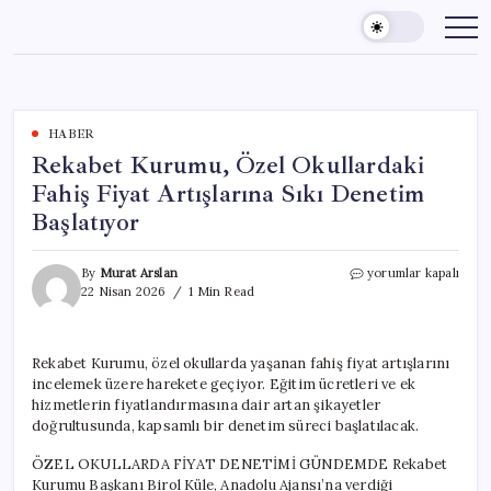
Skip
to
content
HABER
Rekabet Kurumu, Özel Okullardaki
Fahiş Fiyat Artışlarına Sıkı Denetim
Başlatıyor
Rekabet
By
Murat Arslan
yorumlar kapalı
Kurumu,
22 Nisan 2026
1 Min Read
Özel
Okullardaki
Fahiş
Rekabet Kurumu, özel okullarda yaşanan fahiş fiyat artışlarını
Fiyat
incelemek üzere harekete geçiyor. Eğitim ücretleri ve ek
Artışlarına
Sıkı
hizmetlerin fiyatlandırmasına dair artan şikayetler
Denetim
doğrultusunda, kapsamlı bir denetim süreci başlatılacak.
Başlatıyor
için
ÖZEL OKULLARDA FİYAT DENETİMİ GÜNDEMDE Rekabet
Kurumu Başkanı Birol Küle, Anadolu Ajansı’na verdiği