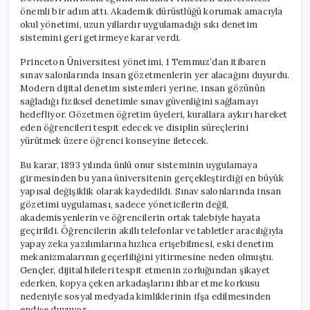
önemli bir adım attı. Akademik dürüstlüğü korumak amacıyla
okul yönetimi, uzun yıllardır uygulamadığı sıkı denetim
sistemini geri getirmeye karar verdi.
Princeton Üniversitesi yönetimi, 1 Temmuz’dan itibaren
sınav salonlarında insan gözetmenlerin yer alacağını duyurdu.
Modern dijital denetim sistemleri yerine, insan gözünün
sağladığı fiziksel denetimle sınav güvenliğini sağlamayı
hedefliyor. Gözetmen öğretim üyeleri, kurallara aykırı hareket
eden öğrencileri tespit edecek ve disiplin süreçlerini
yürütmek üzere öğrenci konseyine iletecek.
Bu karar, 1893 yılında ünlü onur sisteminin uygulamaya
girmesinden bu yana üniversitenin gerçekleştirdiği en büyük
yapısal değişiklik olarak kaydedildi. Sınav salonlarında insan
gözetimi uygulaması, sadece yöneticilerin değil,
akademisyenlerin ve öğrencilerin ortak talebiyle hayata
geçirildi. Öğrencilerin akıllı telefonlar ve tabletler aracılığıyla
yapay zeka yazılımlarına hızlıca erişebilmesi, eski denetim
mekanizmalarının geçerliliğini yitirmesine neden olmuştu.
Gençler, dijital hileleri tespit etmenin zorluğundan şikayet
ederken, kopya çeken arkadaşlarını ihbar etme korkusu
nedeniyle sosyal medyada kimliklerinin ifşa edilmesinden
endişe duyuyor.