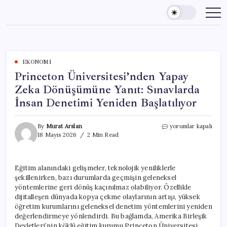
Skip
to
content
EKONOMI
Princeton Üniversitesi’nden Yapay
Zeka Dönüşümüne Yanıt: Sınavlarda
İnsan Denetimi Yeniden Başlatılıyor
Princeton
By
Murat Arslan
yorumlar kapalı
Üniversitesi’nden
18 Mayıs 2026
2 Min Read
Yapay
Zeka
Dönüşümüne
Eğitim alanındaki gelişmeler, teknolojik yeniliklerle
Yanıt:
şekillenirken, bazı durumlarda geçmişin geleneksel
Sınavlarda
İnsan
yöntemlerine geri dönüş kaçınılmaz olabiliyor. Özellikle
Denetimi
dijitalleşen dünyada kopya çekme olaylarının artışı, yüksek
Yeniden
öğretim kurumlarını geleneksel denetim yöntemlerini yeniden
Başlatılıyor
değerlendirmeye yönlendirdi. Bu bağlamda, Amerika Birleşik
için
Devletleri’nin köklü eğitim kurumu Princeton Üniversitesi