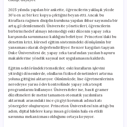
2025 yılında yapılan bir ankette, öğrencilerin yaklaşık yüzde
30’u en az bir kez kopya çektiğini beyan etti. Ancak bu
itiraflara rağmen disiplin kuruluna yapılan ihbar sayısında bir
artış gözlemlenmedi. Üniversite yöneticileri, öğrencilerin
birbirini hedef almayı istemediği eski düzenin yapay zeka
karşısında savunmasız kaldığını belirtiyor. Princeton’daki bu
denetim krizi, küresel eğitim sistemindeki dönüşümün bir
yansıması olarak değerlendiriliyor. Benzer kaygıları taşıyan
Duke Üniversitesi de, yapay zeka tarafından yazılan başvuru
makalelerine yönelik sayısal not uygulamasını kaldırdı.
Eğitim sektöründeki temsilciler, eski kuralların işlevini
yitirdiği dönemlerde, okulların fiziksel denetimleri artırma
yoluna gittiğini aktarıyor. Günümüzde, lise öğretmenlerinin
neredeyse yarısı ödev kontrolünde yapay zeka tespit
programlarını kullanıyor. Üniversiteler ise, basit gramer
düzeltmeleri ile metni tamamen otomatik yazılımlara
aktarmak arasındaki ince çizgiyi korumak adına katı
yönergeler oluşturuyor. Princeton Üniversitesi’nin attığı bu
adım, dijital hilelere karşı insan gözünün hala en etkili
savunma mekanizması olduğunu ortaya koyuyor.