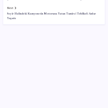
Next
Seyir Halindeki Kamyonetin Motoruna Yatan Tamirci Tehlikeli Anlar
Yaşattı
SON YAZILAR
Resmi Gazete’de bugün (08.08.2026)
ABD’de tüketici kredileri beklentileri aştı
iPhone 18 Pro Max ve iPhone Ultra Elimizde
ABD’de kısa vadeli enflasyon beklentisi geriledi