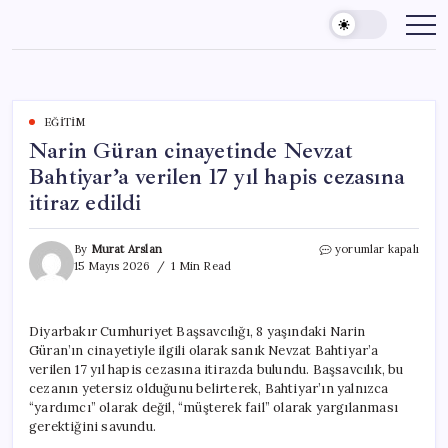
Skip
to
content
EĞITIM
Narin Güran cinayetinde Nevzat
Bahtiyar’a verilen 17 yıl hapis cezasına
itiraz edildi
Narin
By
Murat Arslan
yorumlar kapalı
Güran
15 Mayıs 2026
1 Min Read
cinayetinde
Nevzat
Bahtiyar’a
Diyarbakır Cumhuriyet Başsavcılığı, 8 yaşındaki Narin
verilen
Güran’ın cinayetiyle ilgili olarak sanık Nevzat Bahtiyar’a
17
yıl
verilen 17 yıl hapis cezasına itirazda bulundu. Başsavcılık, bu
hapis
cezanın yetersiz olduğunu belirterek, Bahtiyar’ın yalnızca
cezasına
“yardımcı” olarak değil, “müşterek fail” olarak yargılanması
itiraz
gerektiğini savundu.
edildi