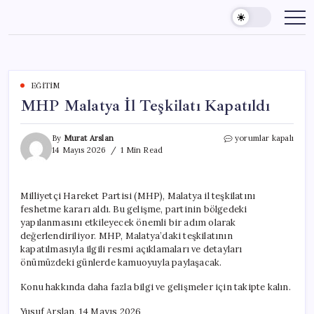
Skip
to
content
EĞITIM
MHP Malatya İl Teşkilatı Kapatıldı
MHP
By
Murat Arslan
yorumlar kapalı
Malatya
14 Mayıs 2026
1 Min Read
İl
Teşkilatı
Kapatıldı
Milliyetçi Hareket Partisi (MHP), Malatya il teşkilatını
için
feshetme kararı aldı. Bu gelişme, partinin bölgedeki
yapılanmasını etkileyecek önemli bir adım olarak
değerlendiriliyor. MHP, Malatya’daki teşkilatının
kapatılmasıyla ilgili resmi açıklamaları ve detayları
önümüzdeki günlerde kamuoyuyla paylaşacak.
Konu hakkında daha fazla bilgi ve gelişmeler için takipte kalın.
Yusuf Arslan, 14 Mayıs 2026