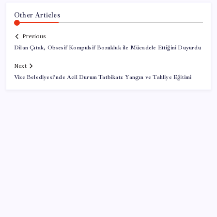
Other Articles
Previous
Dilan Çıtak, Obsesif Kompulsif Bozukluk ile Mücadele Ettiğini Duyurdu
Next
Vize Belediyesi’nde Acil Durum Tatbikatı: Yangın ve Tahliye Eğitimi
SON YAZILAR
ABD’de su tesislerine siber saldırı