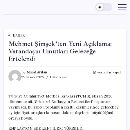
Skip
to
content
HABER
Mehmet Şimşek’ten Yeni Açıklama:
Vatandaşın Umutları Geleceğe
Ertelendi
Mehmet
By
Murat Arslan
yorumlar kapalı
Şimşek’ten
25 Nisan 2026
1 Min Read
Yeni
Açıklama:
Vatandaşın
Türkiye Cumhuriyet Merkez Bankası (TCMB), Nisan 2026
Umutları
dönemine ait “Sektörel Enflasyon Beklentileri” raporunu
Geleceğe
Ertelendi
yayımladı. Bu rapor, toplumun çeşitli kesimlerinde gelecek 12
için
ay için fiyat artışları konusundaki endişelerin büyüdüğünü
ortaya koydu.
ENFLASYON BEKLENTİLERİ YÜKSELDİ