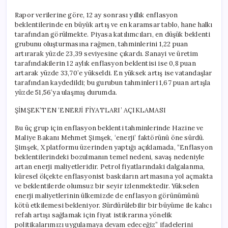
Rapor verilerine göre, 12 ay sonrası yıllık enflasyon
beklentilerinde en büyük artış ve en karamsar tablo, hane halkı
tarafından görülmekte. Piyasa katılımcıları, en düşük beklenti
grubunu oluşturmasına rağmen, tahminlerini 1,22 puan
artırarak yüzde 23,39 seviyesine çıkardı. Sanayi ve üretim
tarafındakilerin 12 aylık enflasyon beklentisi ise 0,8 puan
artarak yüzde 33,70’e yükseldi. En yüksek artış ise vatandaşlar
tarafından kaydedildi; bu gurubun tahminleri 1,67 puan artışla
yüzde 51,56’ya ulaşmış durumda.
ŞİMŞEK’TEN ‘ENERJİ FİYATLARI’ AÇIKLAMASI
Bu üç grup için enflasyon beklenti tahminlerinde Hazine ve
Maliye Bakanı Mehmet Şimşek, ‘enerji’ faktörünü öne sürdü.
Şimşek, X platformu üzerinden yaptığı açıklamada, “Enflasyon
beklentilerindeki bozulmanın temel nedeni, savaş nedeniyle
artan enerji maliyetleridir. Petrol fiyatlarındaki dalgalanma,
küresel ölçekte enflasyonist baskıların artmasına yol açmakta
ve beklentilerde olumsuz bir seyir izlenmektedir. Yükselen
enerji maliyetlerinin ülkemizde de enflasyon görünümünü
kötü etkilemesi bekleniyor. Sürdürülebilir bir büyüme ile kalıcı
refah artışı sağlamak için fiyat istikrarına yönelik
politikalarımızı uygulamaya devam edeceğiz” ifadelerini