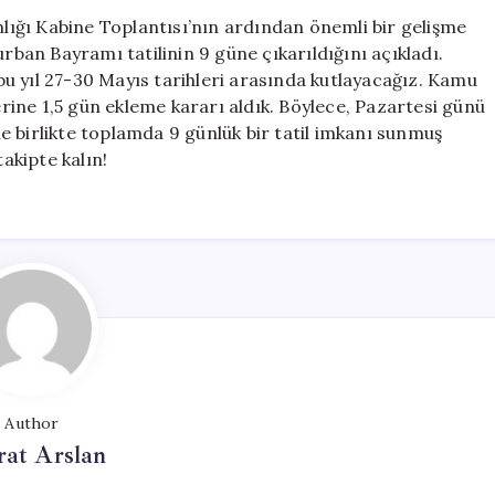
Gün
ığı Kabine Toplantısı’nın ardından önemli bir gelişme
Olacak!
an Bayramı tatilinin 9 güne çıkarıldığını açıkladı.
Erdoğan’dan
u yıl 27-30 Mayıs tarihleri arasında kutlayacağız. Kamu
Önemli
lerine 1,5 gün ekleme kararı aldık. Böylece, Pazartesi günü
Açıklama
ile birlikte toplamda 9 günlük bir tatil imkanı sunmuş
için
 takipte kalın!
Author
at Arslan