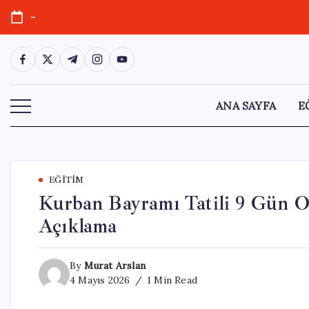
Skip
-
to
content
https://www.facebook.com/
https://twitter.com/
https://t.me/
https://www.instagram.com/
https://youtube.com/
ANA SAYFA
E
EĞITIM
Kurban Bayramı Tatili 9 Gün O
Açıklama
By
Murat Arslan
4 Mayıs 2026
1 Min Read