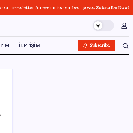
o our newsletter & never miss our best posts.
Subscribe Now!
TIM
İLETİŞİM
Subscribe
SON YAZILAR
ı
ABD’de su tesislerine siber saldırı