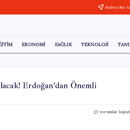
Subscribe t
ĞİTİM
EKONOMİ
SAĞLIK
TEKNOLOJİ
TANI
lacak! Erdoğan’dan Önemli
Kurban
yorumlar kapal
Bayramı
Tatili
9