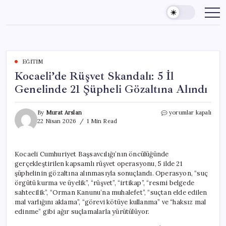
Skip
to
content
EĞITIM
Kocaeli’de Rüşvet Skandalı: 5 İl
Genelinde 21 Şüpheli Gözaltına Alındı
Kocaeli’de
By
Murat Arslan
yorumlar kapalı
Rüşvet
22 Nisan 2026
1 Min Read
Skandalı:
5
İl
Kocaeli Cumhuriyet Başsavcılığı’nın öncülüğünde
Genelinde
gerçekleştirilen kapsamlı rüşvet operasyonu, 5 ilde 21
21
Şüpheli
şüphelinin gözaltına alınmasıyla sonuçlandı. Operasyon, “suç
Gözaltına
örgütü kurma ve üyelik”, “rüşvet”, “irtikap”, “resmi belgede
Alındı
sahtecilik”, “Orman Kanunu’na muhalefet”, “suçtan elde edilen
için
mal varlığını aklama”, “görevi kötüye kullanma” ve “haksız mal
edinme” gibi ağır suçlamalarla yürütülüyor.