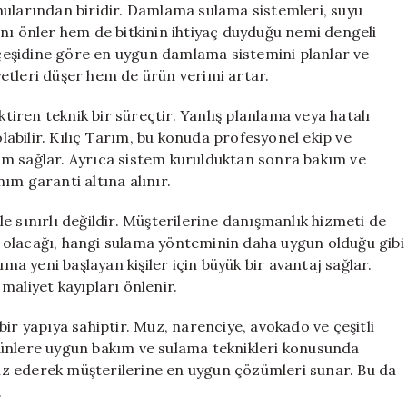
nularından biridir. Damlama sulama sistemleri, suyu
nı önler hem de bitkinin ihtiyaç duyduğu nemi dengeli
n çeşidine göre en uygun damlama sistemini planlar ve
etleri düşer hem de ürün verimi artar.
ren teknik bir süreçtir. Yanlış planlama veya hatalı
abilir. Kılıç Tarım, bu konuda profesyonel ekip ve
um sağlar. Ayrıca sistem kurulduktan sonra bakım ve
ım garanti altına alınır.
e sınırlı değildir. Müşterilerine danışmanlık hizmeti de
 olacağı, hangi sulama yönteminin daha uygun olduğu gibi
ıma yeni başlayan kişiler için büyük bir avantaj sağlar.
liyet kayıpları önlenir.
ir yapıya sahiptir. Muz, narenciye, avokado ve çeşitli
rünlere uygun bakım ve sulama teknikleri konusunda
aliz ederek müşterilerine en uygun çözümleri sunar. Bu da
.