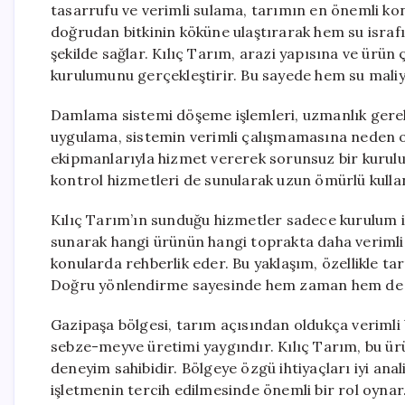
tasarrufu ve verimli sulama, tarımın en önemli ko
doğrudan bitkinin köküne ulaştırarak hem su israfı
şekilde sağlar. Kılıç Tarım, arazi yapısına ve ürü
kurulumunu gerçekleştirir. Bu sayede hem su maliy
Damlama sistemi döşeme işlemleri, uzmanlık gerekti
uygulama, sistemin verimli çalışmamasına neden ol
ekipmanlarıyla hizmet vererek sorunsuz bir kurul
kontrol hizmetleri de sunularak uzun ömürlü kullan
Kılıç Tarım’ın sunduğu hizmetler sadece kurulum il
sunarak hangi ürünün hangi toprakta daha verimli
konularda rehberlik eder. Bu yaklaşım, özellikle tar
Doğru yönlendirme sayesinde hem zaman hem de ma
Gazipaşa bölgesi, tarım açısından oldukça verimli b
sebze-meyve üretimi yaygındır. Kılıç Tarım, bu ü
deneyim sahibidir. Bölgeye özgü ihtiyaçları iyi an
işletmenin tercih edilmesinde önemli bir rol oynar