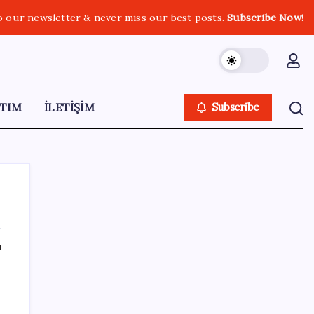
o our newsletter & never miss our best posts.
Subscribe Now!
TIM
İLETİŞİM
Subscribe
ı
SON YAZILAR
Tarihi borsa çöküşü: ‘Kaybedenler Kulübü’
siyasi parti kuruyor!