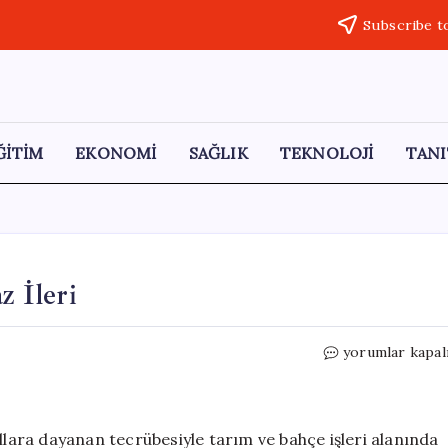
Subscribe t
ĞİTİM
EKONOMİ
SAĞLIK
TEKNOLOJİ
TANI
z İleri
Kılıç
yorumlar kapal
Tarım
İle
İşleriniz
Tam
ıllara dayanan tecrübesiyle tarım ve bahçe işleri alanında