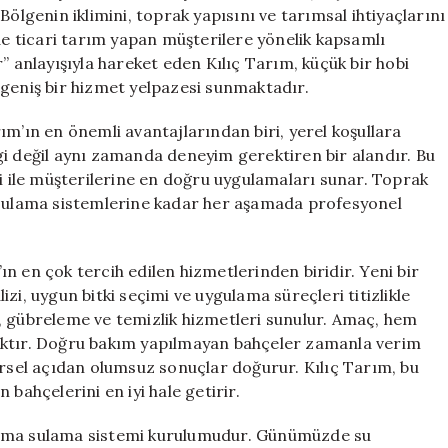
Gaz
Bölgenin iklimini, toprak yapısını ve tarımsal ihtiyaçlarını
İleri
 de ticari tarım yapan müşterilere yönelik kapsamlı
için
” anlayışıyla hareket eden Kılıç Tarım, küçük bir hobi
 geniş bir hizmet yelpazesi sunmaktadır.
ım’ın en önemli avantajlarından biri, yerel koşullara
gi değil aynı zamanda deneyim gerektiren bir alandır. Bu
si ile müşterilerine en doğru uygulamaları sunar. Toprak
n sulama sistemlerine kadar her aşamada profesyonel
n en çok tercih edilen hizmetlerinden biridir. Yeni bir
zi, uygun bitki seçimi ve uygulama süreçleri titizlikle
, gübreleme ve temizlik hizmetleri sunulur. Amaç, hem
aktır. Doğru bakım yapılmayan bahçeler zamanla verim
sel açıdan olumsuz sonuçlar doğurur. Kılıç Tarım, bu
bahçelerini en iyi hale getirir.
lama sulama sistemi kurulumudur. Günümüzde su