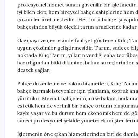
profesyonel hizmet sunan güvenilir bir işletmedir. 
iyi bilen ekip, hem bireysel bahçe sahiplerine hem
çözümler üretmektedir. “Her türlü bahçe işi yapılır
bahçesinden büyük ölçekli tarım arazilerine kadar
Gazipaşa ve çevresinde faaliyet gösteren Kılıç Tar
uygun çözümler geliştirmesidir. Tarım, sadece bil
noktada Kılıç Tarım, yılların verdiği saha tecrübe
hazırlığından bitki dikimine, bakım süreçlerinde
destek sağlar.
Bahçe düzenleme ve bakım hizmetleri, Kılıç Tarım’ı
bahçe kurmak isteyenler için planlama, toprak anali
yürütülür. Mevcut bahçeler için ise bakım, budama
estetik hem de verimli bir bahçe ortamı oluşturm
kaybı yaşar ve bu durum hem ekonomik hem de gör
süreci profesyonel şekilde yöneterek müşterilerinin 
İşletmenin öne çıkan hizmetlerinden biri de dam