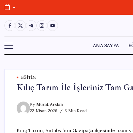
Skip
-
to
content
https://www.facebook.com/
https://twitter.com/
https://t.me/
https://www.instagram.com/
https://youtube.com/
ANA SAYFA
E
EĞITIM
Kılıç Tarım İle İşleriniz Tam Ga
By
Murat Arslan
22 Nisan 2026
3 Min Read
Kılıç Tarım, Antalya’nın Gazipaşa ilçesinde uzun y