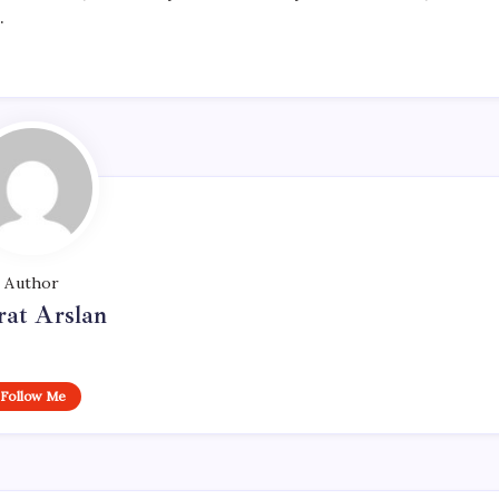
.
Author
at Arslan
Follow Me