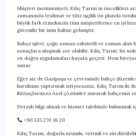
Müşteri memnuniyeti, Kılıç Tarım’ın öncelikleri ara
zamanında teslimat ve titiz işçilik ön planda tutul
büyük fark etmeksizin tüm müşterilerine en iyi hi
güvenilir bir isim haline gelmiştir.
Bahçe işleri, çoğu zaman zahmetli ve zaman alan b
sonuçlara ulaşmak zor olabilir. Kılıç Tarım, bu nok
en doğru uygulamaları hayata geçirir. Hem bireysel 
sunar.
Eğer siz de Gazipaşa ve çevresinde bahçe düzenle
kurulumu yaptırmak istiyorsanız, Kılıç Tarım ile ile
ihtiyaçlarınıza özel çözümler sunarak bahçenizi en
Detaylı bilgi almak ve hizmet talebinde bulunmak iç
+90 535 270 18 20
Kılıç Tarım, doğayla uyumlu, verimli ve sürdürüle