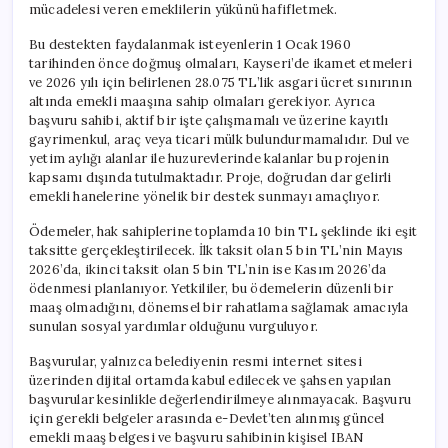
mücadelesi veren emeklilerin yükünü hafifletmek.
Bu destekten faydalanmak isteyenlerin 1 Ocak 1960
tarihinden önce doğmuş olmaları, Kayseri’de ikamet etmeleri
ve 2026 yılı için belirlenen 28.075 TL’lik asgari ücret sınırının
altında emekli maaşına sahip olmaları gerekiyor. Ayrıca
başvuru sahibi, aktif bir işte çalışmamalı ve üzerine kayıtlı
gayrimenkul, araç veya ticari mülk bulundurmamalıdır. Dul ve
yetim aylığı alanlar ile huzurevlerinde kalanlar bu projenin
kapsamı dışında tutulmaktadır. Proje, doğrudan dar gelirli
emekli hanelerine yönelik bir destek sunmayı amaçlıyor.
Ödemeler, hak sahiplerine toplamda 10 bin TL şeklinde iki eşit
taksitte gerçekleştirilecek. İlk taksit olan 5 bin TL’nin Mayıs
2026’da, ikinci taksit olan 5 bin TL’nin ise Kasım 2026’da
ödenmesi planlanıyor. Yetkililer, bu ödemelerin düzenli bir
maaş olmadığını, dönemsel bir rahatlama sağlamak amacıyla
sunulan sosyal yardımlar olduğunu vurguluyor.
Başvurular, yalnızca belediyenin resmi internet sitesi
üzerinden dijital ortamda kabul edilecek ve şahsen yapılan
başvurular kesinlikle değerlendirilmeye alınmayacak. Başvuru
için gerekli belgeler arasında e-Devlet’ten alınmış güncel
emekli maaş belgesi ve başvuru sahibinin kişisel IBAN