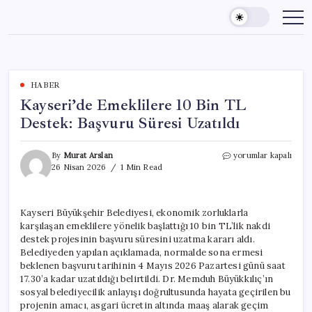
Skip
to
content
HABER
Kayseri’de Emeklilere 10 Bin TL
Destek: Başvuru Süresi Uzatıldı
Kayseri’de
By
Murat Arslan
yorumlar kapalı
Emeklilere
26 Nisan 2026
1 Min Read
10
Bin
TL
Kayseri Büyükşehir Belediyesi, ekonomik zorluklarla
Destek:
karşılaşan emeklilere yönelik başlattığı 10 bin TL’lik nakdi
Başvuru
Süresi
destek projesinin başvuru süresini uzatma kararı aldı.
Uzatıldı
Belediyeden yapılan açıklamada, normalde sona ermesi
için
beklenen başvuru tarihinin 4 Mayıs 2026 Pazartesi günü saat
17.30’a kadar uzatıldığı belirtildi. Dr. Memduh Büyükkılıç’ın
sosyal belediyecilik anlayışı doğrultusunda hayata geçirilen bu
projenin amacı, asgari ücretin altında maaş alarak geçim