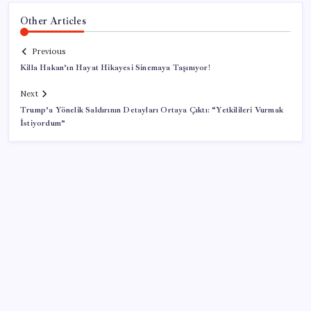
Other Articles
Previous
Killa Hakan’ın Hayat Hikayesi Sinemaya Taşınıyor!
Next
Trump’a Yönelik Saldırının Detayları Ortaya Çıktı: “Yetkilileri Vurmak
İstiyordum”
SON YAZILAR
ABD’de su tesislerine siber saldırı