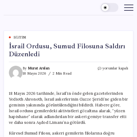
Skip
to
content
EĞITIM
İsrail Ordusu, Sumud Filosuna Saldırı
Düzenledi
İsrail
By
Murat Arslan
yorumlar kapalı
Ordusu,
18 Mayıs 2026
2 Min Read
Sumud
Filosuna
Saldırı
18 Mayıs 2026 tarihinde, İsrail’in önde gelen gazetelerinden
Düzenledi
Yedioth Ahronoth, İsrail askerlerinin Gazze Şeridi’ne giden bir
için
geminin yakınında görüntülendiğini bildirdi. Habere göre,
İsrail ordusu gemilerdeki aktivistleri gözaltına alarak, “yüzen
hapishane” olarak adlandırılan bir askeri gemiye transfer etti
ve daha sonra Aşdod Limanı’na götürdü.
Küresel Sumud Filosu, askeri gemilerin filolarına doğru