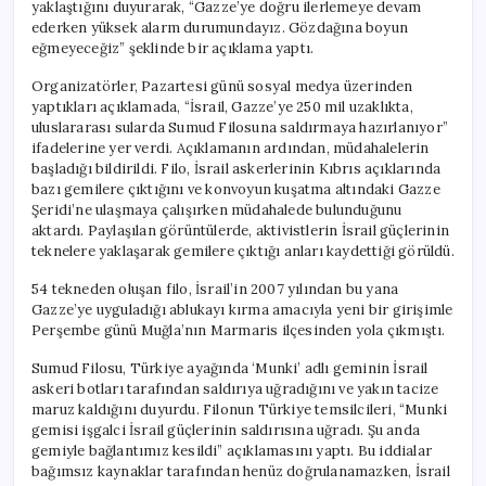
yaklaştığını duyurarak, “Gazze’ye doğru ilerlemeye devam
ederken yüksek alarm durumundayız. Gözdağına boyun
eğmeyeceğiz” şeklinde bir açıklama yaptı.
Organizatörler, Pazartesi günü sosyal medya üzerinden
yaptıkları açıklamada, “İsrail, Gazze’ye 250 mil uzaklıkta,
uluslararası sularda Sumud Filosuna saldırmaya hazırlanıyor”
ifadelerine yer verdi. Açıklamanın ardından, müdahalelerin
başladığı bildirildi. Filo, İsrail askerlerinin Kıbrıs açıklarında
bazı gemilere çıktığını ve konvoyun kuşatma altındaki Gazze
Şeridi’ne ulaşmaya çalışırken müdahalede bulunduğunu
aktardı. Paylaşılan görüntülerde, aktivistlerin İsrail güçlerinin
teknelere yaklaşarak gemilere çıktığı anları kaydettiği görüldü.
54 tekneden oluşan filo, İsrail’in 2007 yılından bu yana
Gazze’ye uyguladığı ablukayı kırma amacıyla yeni bir girişimle
Perşembe günü Muğla’nın Marmaris ilçesinden yola çıkmıştı.
Sumud Filosu, Türkiye ayağında ‘Munki’ adlı geminin İsrail
askeri botları tarafından saldırıya uğradığını ve yakın tacize
maruz kaldığını duyurdu. Filonun Türkiye temsilcileri, “Munki
gemisi işgalci İsrail güçlerinin saldırısına uğradı. Şu anda
gemiyle bağlantımız kesildi” açıklamasını yaptı. Bu iddialar
bağımsız kaynaklar tarafından henüz doğrulanamazken, İsrail