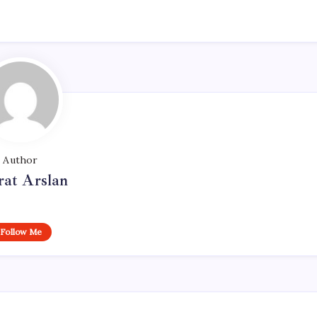
Author
at Arslan
Follow Me