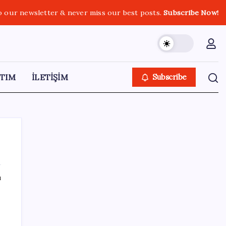
o our newsletter & never miss our best posts.
Subscribe Now!
TIM
İLETİŞİM
Subscribe
ı
SON YAZILAR
ABD’de su tesislerine siber saldırı