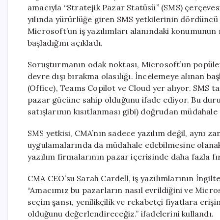
amacıyla “Stratejik Pazar Statüsü” (SMS) çerçeves
yılında yürürlüğe giren SMS yetkilerinin dördüncü
Microsoft’un iş yazılımları alanındaki konumunun 
başladığını açıkladı.
Soruşturmanın odak noktası, Microsoft’un popüler 
devre dışı bırakma olasılığı. İncelemeye alınan b
(Office), Teams Copilot ve Cloud yer alıyor. SMS tanım
pazar gücüne sahip olduğunu ifade ediyor. Bu durum
satışlarının kısıtlanması gibi) doğrudan müdahale 
SMS yetkisi, CMA’nın sadece yazılım değil, aynı z
uygulamalarında da müdahale edebilmesine olanak t
yazılım firmalarının pazar içerisinde daha fazla fır
CMA CEO’su Sarah Cardell, iş yazılımlarının İngilt
“Amacımız bu pazarların nasıl evrildiğini ve Micros
seçim şansı, yenilikçilik ve rekabetçi fiyatlara eri
olduğunu değerlendireceğiz.” ifadelerini kullandı.