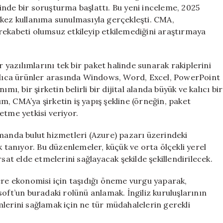
Başlatıldı
inde bir soruşturma başlattı. Bu yeni inceleme, 2025
için
 kez kullanıma sunulmasıyla gerçekleşti. CMA,
rekabeti olumsuz etkileyip etkilemediğini araştırmaya
yazılımlarını tek bir paket halinde sunarak rakiplerini
aşlıca ürünler arasında Windows, Word, Excel, PowerPoint
ı, bir şirketin belirli bir dijital alanda büyük ve kalıcı bir
, CMA’ya şirketin iş yapış şekline (örneğin, paket
etme yetkisi veriyor.
amanda bulut hizmetleri (Azure) pazarı üzerindeki
anıyor. Bu düzenlemeler, küçük ve orta ölçekli yerel
sat elde etmelerini sağlayacak şekilde şekillendirilecek.
ere ekonomisi için taşıdığı öneme vurgu yaparak,
oft’un buradaki rolünü anlamak. İngiliz kuruluşlarının
şimlerini sağlamak için ne tür müdahalelerin gerekli