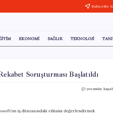
Subscribe t
ĞİTİM
EKONOMİ
SAĞLIK
TEKNOLOJİ
TANI
Rekabet Soruşturması Başlatıldı
İngiltere’de
yorumlar kapal
Microsoft
Üzerine
Rekabet
Soruşturması
osoft’un iş dünyasındaki etkisini değerlendirmek