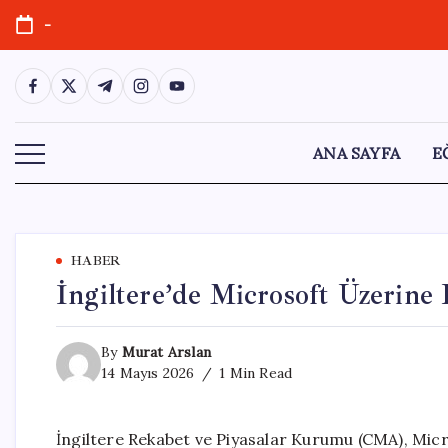
Skip
-
to
content
https://www.facebook.com/
https://twitter.com/
https://t.me/
https://www.instagram.com/
https://youtube.com/
ANA SAYFA
E
HABER
İngiltere’de Microsoft Üzerine 
By
Murat Arslan
14 Mayıs 2026
1 Min Read
İngiltere Rekabet ve Piyasalar Kurumu (CMA), Micr