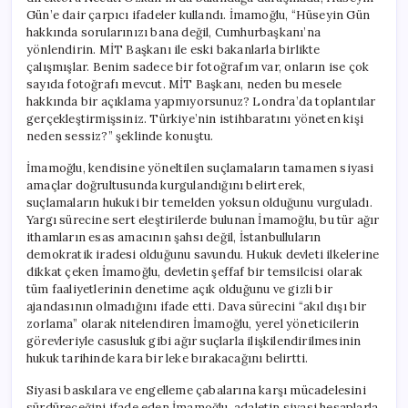
Gün’e dair çarpıcı ifadeler kullandı. İmamoğlu, “Hüseyin Gün
hakkında sorularınızı bana değil, Cumhurbaşkanı’na
yönlendirin. MİT Başkanı ile eski bakanlarla birlikte
çalışmışlar. Benim sadece bir fotoğrafım var, onların ise çok
sayıda fotoğrafı mevcut. MİT Başkanı, neden bu mesele
hakkında bir açıklama yapmıyorsunuz? Londra’da toplantılar
gerçekleştirmişsiniz. Türkiye’nin istihbaratını yöneten kişi
neden sessiz?” şeklinde konuştu.
İmamoğlu, kendisine yöneltilen suçlamaların tamamen siyasi
amaçlar doğrultusunda kurgulandığını belirterek,
suçlamaların hukuki bir temelden yoksun olduğunu vurguladı.
Yargı sürecine sert eleştirilerde bulunan İmamoğlu, bu tür ağır
ithamların esas amacının şahsı değil, İstanbulluların
demokratik iradesi olduğunu savundu. Hukuk devleti ilkelerine
dikkat çeken İmamoğlu, devletin şeffaf bir temsilcisi olarak
tüm faaliyetlerinin denetime açık olduğunu ve gizli bir
ajandasının olmadığını ifade etti. Dava sürecini “akıl dışı bir
zorlama” olarak nitelendiren İmamoğlu, yerel yöneticilerin
görevleriyle casusluk gibi ağır suçlarla ilişkilendirilmesinin
hukuk tarihinde kara bir leke bırakacağını belirtti.
Siyasi baskılara ve engelleme çabalarına karşı mücadelesini
sürdüreceğini ifade eden İmamoğlu, adaletin siyasi hesaplarla