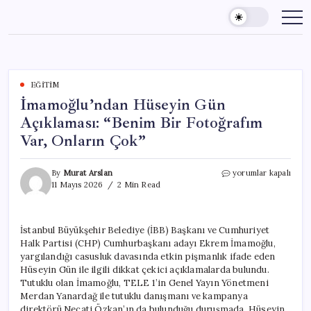
Skip
to
content
EĞITIM
İmamoğlu’ndan Hüseyin Gün
Açıklaması: “Benim Bir Fotoğrafım
Var, Onların Çok”
İmamoğlu’ndan
By
Murat Arslan
yorumlar kapalı
Hüseyin
11 Mayıs 2026
2 Min Read
Gün
Açıklaması:
“Benim
İstanbul Büyükşehir Belediye (İBB) Başkanı ve Cumhuriyet
Bir
Halk Partisi (CHP) Cumhurbaşkanı adayı Ekrem İmamoğlu,
Fotoğrafım
Var,
yargılandığı casusluk davasında etkin pişmanlık ifade eden
Onların
Hüseyin Gün ile ilgili dikkat çekici açıklamalarda bulundu.
Çok”
Tutuklu olan İmamoğlu, TELE 1’in Genel Yayın Yönetmeni
için
Merdan Yanardağ ile tutuklu danışmanı ve kampanya
direktörü Necati Özkan’ın da bulunduğu duruşmada, Hüseyin