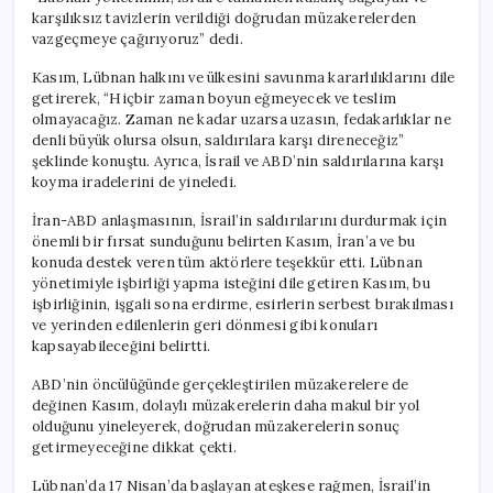
karşılıksız tavizlerin verildiği doğrudan müzakerelerden
vazgeçmeye çağırıyoruz” dedi.
Kasım, Lübnan halkını ve ülkesini savunma kararlılıklarını dile
getirerek, “Hiçbir zaman boyun eğmeyecek ve teslim
olmayacağız. Zaman ne kadar uzarsa uzasın, fedakarlıklar ne
denli büyük olursa olsun, saldırılara karşı direneceğiz”
şeklinde konuştu. Ayrıca, İsrail ve ABD’nin saldırılarına karşı
koyma iradelerini de yineledi.
İran-ABD anlaşmasının, İsrail’in saldırılarını durdurmak için
önemli bir fırsat sunduğunu belirten Kasım, İran’a ve bu
konuda destek veren tüm aktörlere teşekkür etti. Lübnan
yönetimiyle işbirliği yapma isteğini dile getiren Kasım, bu
işbirliğinin, işgali sona erdirme, esirlerin serbest bırakılması
ve yerinden edilenlerin geri dönmesi gibi konuları
kapsayabileceğini belirtti.
ABD’nin öncülüğünde gerçekleştirilen müzakerelere de
değinen Kasım, dolaylı müzakerelerin daha makul bir yol
olduğunu yineleyerek, doğrudan müzakerelerin sonuç
getirmeyeceğine dikkat çekti.
Lübnan’da 17 Nisan’da başlayan ateşkese rağmen, İsrail’in