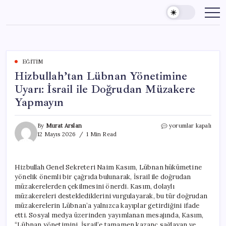
Skip
to
content
EĞITIM
Hizbullah’tan Lübnan Yönetimine
Uyarı: İsrail ile Doğrudan Müzakere
Yapmayın
Hizbullah’tan
By
Murat Arslan
yorumlar kapalı
Lübnan
12 Mayıs 2026
1 Min Read
Yönetimine
Uyarı:
İsrail
Hizbullah Genel Sekreteri Naim Kasım, Lübnan hükümetine
ile
yönelik önemli bir çağrıda bulunarak, İsrail ile doğrudan
Doğrudan
Müzakere
müzakerelerden çekilmesini önerdi. Kasım, dolaylı
Yapmayın
müzakereleri desteklediklerini vurgulayarak, bu tür doğrudan
için
müzakerelerin Lübnan’a yalnızca kayıplar getirdiğini ifade
etti. Sosyal medya üzerinden yayımlanan mesajında, Kasım,
“Lübnan yönetimini, İsrail’e tamamen kazanç sağlayan ve