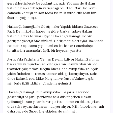
gerçekleştirilecek bu toplantıda, Aziz Yıldırım ile Hakan
Safi’nin başkanlık için yarışacağı belirtildi. Sarı-lacivertli
camiada konuşulan son iddia ise milli futbolculardan biri
üzerine yoğunlaştı.
Hakan Çalhanoğlu ile Görüşmeler Yapıldı İddiası Gazeteci
Fatih Demirkol’un haberine göre, başkan adayı Hakan
Safi’nin, Inter forması giyen Hakan Çalhanoğlu ile bir
görüşme yaptığı öne sürüldü. Görüşmenin detayları hakkında
resmi bir açıklama yapılmazken, bu haber Fenerbahçe
taraftarları arasında büyük bir heyecan yarattı.
Avrupa’da Yıldızlarla Temas Devam Ediyor Hakan Safi’nin
başkanlık yarışındaki adı öne çıkaran unsurlardan biri de
transfer çalışmaları. Seçim öncesinde Avrupa’daki birçok
yıldız futbolcu ile temas halinde olduğu konuşuluyor. Daha
önce Rafael Leao, Mike Maignan ve Dusan Vlahovic gibi
isimlerle ilgili iddialar gündeme gelmişti.
Hakan Çalhanoğlu’nun Avrupa’daki Başarısı Inter’de
gösterdiği başarılı performansla dikkat çeken Hakan
Çalhanoğlu, son yıllarda Avrupa futbolunun en dikkat çeken
orta saha oyuncuları arasında yer alıyor. Milli futbolcunun adı
daha önce de Süper Lig ekipleriyle anılmıştı.