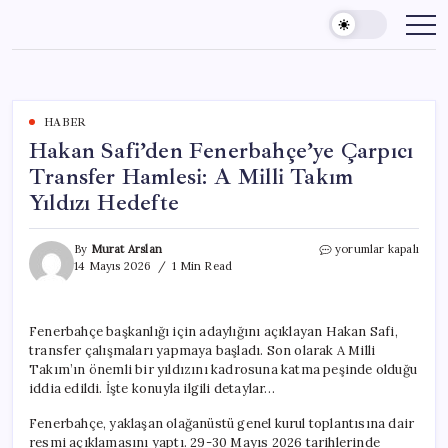
Skip
to
content
HABER
Hakan Safi’den Fenerbahçe’ye Çarpıcı
Transfer Hamlesi: A Milli Takım
Yıldızı Hedefte
Hakan
By
Murat Arslan
yorumlar kapalı
Safi’den
14 Mayıs 2026
1 Min Read
Fenerbahçe’ye
Çarpıcı
Transfer
Fenerbahçe başkanlığı için adaylığını açıklayan Hakan Safi,
Hamlesi:
transfer çalışmaları yapmaya başladı. Son olarak A Milli
A
Milli
Takım’ın önemli bir yıldızını kadrosuna katma peşinde olduğu
Takım
iddia edildi. İşte konuyla ilgili detaylar…
Yıldızı
Hedefte
Fenerbahçe, yaklaşan olağanüstü genel kurul toplantısına dair
için
resmi açıklamasını yaptı. 29-30 Mayıs 2026 tarihlerinde