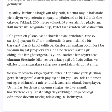
gelmiştir.
Üç kuleyi birbirine bağlayan SkyPark, Marina Bay’in kalbinde
yükseliyor ve projenin en çarpıcı yönlerinden biri olarak öne
çıkıyor. Yaklaşık 200 metre yükseklikte yer alan bu platform,
340 metre uzunluğunda olup, Eyfel Kulesi’nden bile daha uzun.
Dünyanın en yüksek ve en ikonik havuzlarından birine ev
sahipliği yapan SkyPark, mühendislik açısından da bir
başyapıt olarak kabul ediliyor. Kulelerden sarkan bölümleri, bu
yapının inşaat projeleri arasında ne derece karmaşık
olduğunun bir göstergesi. SkyPark, sadece bir seyir terası
olmanın ötesinde; lüks restoranlar, yeşil yürüyüş yolları ve
etkileyici manzaralara sahip seyir noktalarıyla donatılmış.
Sosyal medyada sıkça “gökdelenlerin tepesine yerleştirilmiş
gerçek bir gemi” olarak paylaşılan bu yapı, aslında tamamen
entegre edilmiş bir mühendislik tasarımı olarak öne çıkıyor.
Uzmanlar, bu devasa yapının rüzgar yükü ve sismik
hareketlere karşı gösterdiği dayanıklılığın, inşa edildiği
dönemde devrim niteliğinde olduğunu belirtiyor.