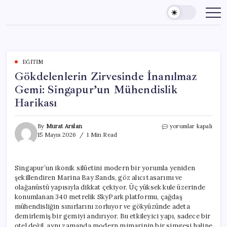
Skip
to
content
EĞITIM
Gökdelenlerin Zirvesinde İnanılmaz
Gemi: Singapur’un Mühendislik
Harikası
Gökdelenlerin
By
Murat Arslan
yorumlar kapalı
Zirvesinde
15 Mayıs 2026
1 Min Read
İnanılmaz
Gemi:
Singapur’un
Singapur’un ikonik silüetini modern bir yorumla yeniden
Mühendislik
şekillendiren Marina Bay Sands, göz alıcı tasarımı ve
Harikası
için
olağanüstü yapısıyla dikkat çekiyor. Üç yüksek kule üzerinde
konumlanan 340 metrelik SkyPark platformu, çağdaş
mühendisliğin sınırlarını zorluyor ve gökyüzünde adeta
demirlemiş bir gemiyi andırıyor. Bu etkileyici yapı, sadece bir
otel değil, aynı zamanda modern mimarinin bir simgesi haline