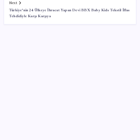
Next
Türkiye’nin 24 Ülkeye İhracat Yapan Devi BBX Baby Kids Tekstil İflas
Tehdidiyle Karşı Karşıya
SON YAZILAR
Resmi Gazete’de bugün (08.08.2026)
ABD’de tüketici kredileri beklentileri aştı
iPhone 18 Pro Max ve iPhone Ultra Elimizde
ABD’de kısa vadeli enflasyon beklentisi geriledi
Tarihi borsa çöküşü: ‘Kaybedenler Kulübü’ siyasi parti