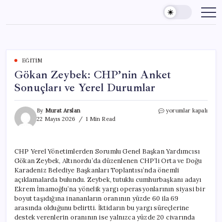
Skip
to
content
EĞITIM
Gökan Zeybek: CHP’nin Anket
Sonuçları ve Yerel Durumlar
Gökan
By
Murat Arslan
yorumlar kapalı
Zeybek:
22 Mayıs 2026
1 Min Read
CHP’nin
Anket
Sonuçları
CHP Yerel Yönetimlerden Sorumlu Genel Başkan Yardımcısı
ve
Gökan Zeybek, Altınordu’da düzenlenen CHP’li Orta ve Doğu
Yerel
Durumlar
Karadeniz Belediye Başkanları Toplantısı’nda önemli
için
açıklamalarda bulundu. Zeybek, tutuklu cumhurbaşkanı adayı
Ekrem İmamoğlu’na yönelik yargı operasyonlarının siyasi bir
boyut taşıdığına inananların oranının yüzde 60 ila 69
arasında olduğunu belirtti. İktidarın bu yargı süreçlerine
destek verenlerin oranının ise yalnızca yüzde 20 civarında