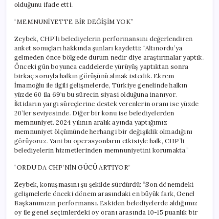
olduğunu ifade etti.
“MEMNUNİYETTE BİR DEĞİŞİM YOK”
Zeybek, CHP’li belediyelerin performansını değerlendiren
anket sonuçları hakkında şunları kaydetti: “Altınordu’ya
gelmeden önce bölgede durum nedir diye araştırmalar yaptık.
Önceki gün boyunca caddelerde yürüyüş yaptıktan sonra
birkaç soruyla halkın görüşünü almak istedik. Ekrem
İmamoğlu ile ilgili gelişmelerde, Türkiye genelinde halkın
yüzde 60 ila 69’u bu sürecin siyasi olduğuna inanıyor.
İktidarın yargı süreçlerine destek verenlerin oranı ise yüzde
20’ler seviyesinde. Diğer bir konu ise belediyelerden
memnuniyet. 2024 yılının aralık ayında yaptığımız
memnuniyet ölçümünde herhangi bir değişiklik olmadığını
görüyoruz. Yani bu operasyonların etkisiyle halk, CHP’li
belediyelerin hizmetlerinden memnuniyetini korumakta.”
“ORDU’DA CHP’NİN GÜCÜ ARTIYOR”
Zeybek, konuşmasını şu şekilde sürdürdü: “Son dönemdeki
gelişmelerle önceki dönem arasındaki en büyük fark, Genel
Başkanımızın performansı. Eskiden belediyelerde aldığımız
oy ile genel seçimlerdeki oy oranı arasında 10-15 puanlık bir