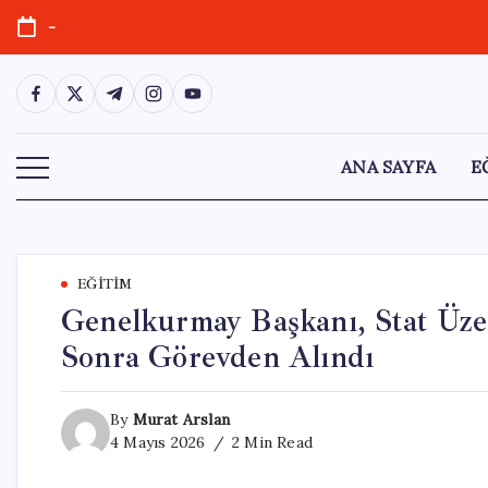
Skip
-
to
content
https://www.facebook.com/
https://twitter.com/
https://t.me/
https://www.instagram.com/
https://youtube.com/
ANA SAYFA
E
EĞITIM
Genelkurmay Başkanı, Stat Üze
Sonra Görevden Alındı
By
Murat Arslan
4 Mayıs 2026
2 Min Read