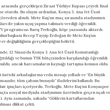
Savaş
arasında gerçekleşen Ziraat Türkiye Kupası çeyrek final
Uçağı
me oturdu. Bu olayın ardından, Konya 3. Ana Jet Üssü
Uçurduktan
görevden alındı. Mete Kuş’un maç sırasında stadyumun
Sonra
ları ile yakın uçuş yapma talimatı verdiği öğrenildi.
Görevden
V programcısı Barış Terkoğlu, köşe yazısında aktardı.
Alındı
umhurbaşkanı Recep Tayyip Erdoğan ile Mete Kuş’un
için
değişikliğinin gerçekleştiğini belirtti.
de, 12 Nisan’da Konya 3. Ana Jet Üssü Komutanlığı
ıtıldığı ve bunun TSK bütçesinden karşılandığı öğrenildi.
unuldu, ancak harcamaların kaynağı tartışma konusu oldu.
 üstteki arkadaşlarına veda mesajı yolladı ve “En büyük
asıdır, tüm çabam bunaydı” ifadelerini kullandı. Bu
dair ipuçları içeriyordu. Terkoğlu, Mete Kuş’un Konyaspor
aki maçta sosyal medyada stadyumun üzerinden geçen uçak v
tti. Aynı zamanda, sahada “Göklerin kartallarından
ılması dikkat çekti.