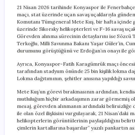
21 Nisan 2026 tarihinde Konyaspor ile Fenerbahçe 
maçı, stat üzerinde uçan savaş uçaklarıyla günde
Komutanı Tümgeneral Mete Kuş, bir hafta içinde 
üzerinde Sikorsky helikopterleri ve F-16 savaş uçak
Görevden alınma sürecinin detaylarını ise Sözcü T
Terkoğlu, Milli Savunma Bakanı Yaşar Güler’in, C
durumunu görüştüğünü ve Erdoğan’ın onayı ile görev 
Ayrıca, Konyaspor-Fatih Karagümrük maçı öncesin
tarafından stadyum önünde 25 bin kişilik lokma dağ
Lokma dağıtımının, şehitler anısına yapıldığı sav
Mete Kuş’un görevi bırakmasının ardından, kendisi
mutluluğum hiçbir arkadaşımın zarar görmemiş olm
mesaj, görevden alınmanın ardındaki belirsizliğe 
ile olan özel ilişkisini vurgulayarak, 21 Nisan’d
helikopterlerin görüntülerinin paylaşıldığını belir
çimlerin kartallarına başarılar” yazılı pankartın as