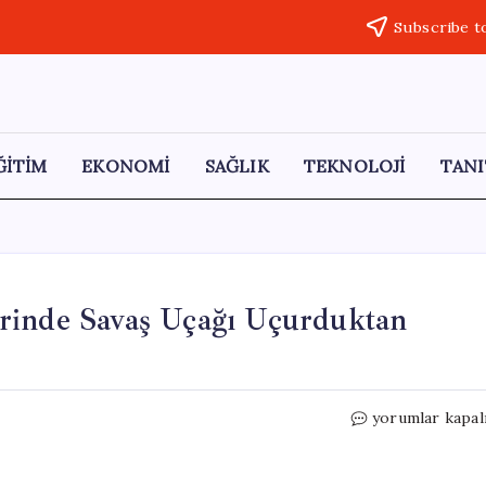
Subscribe t
ĞİTİM
EKONOMİ
SAĞLIK
TEKNOLOJİ
TANI
rinde Savaş Uçağı Uçurduktan
Genelkurmay
yorumlar kapal
Başkanı,
Stat
Üzerinde