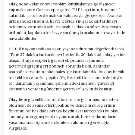
Olay, sendikalar ve sivil toplum kuruluşlarıyla görüşmeler
yapmak üzere Gaziantep’e giden CHP heyetinin, binanın -2.
katındaki asansörde mahsur kalmasıyla gerçekleşti. Asansör
arızalandıktan sonra, heyet içeride sıkışarak kurtarılmayı
beklemek zorunda kaldı. Yaklaşık 37 dakika süren bekleyişin
ardından, kapıların bir levye yardımıyla aralanması sayesinde
hava alabildiler.
CHP İl Başkanı Vakkas Açar, yaşanan durumu değerlendirerek,
“Tam 37 dakika kurtarılmayı bekledik. 30 dakikada olay yerine
ulaşan itfaiye ekipleri, gerekli ekipmanları yanında
getirmediği için geri dönmek zorunda kaldı. Ardından
asansör servisinin müdahalesiyle kurtulabildik. Bu olay büyük
bir tehlike ve korku yaşattı. Yeşil etiketli bir asansörde böyle
bir durumun yaşanması, şehrimizdeki asansör güvenliği
konusunu yeniden gündeme getiriyor.” şeklinde konuştu.
Olay, hem güvenlik standartlarının sorgulanmasına neden
oldu hem de asansörlerin bakım ve denetim süreçlerinin
önemini bir kez daha ortaya koydu. Gaziantep’teki bu olay,
kamuoyunda geniş yankı uyandırarak, benzer durumların
yaşanmaması için acil önlemlerin alınması gerektiğini
vurguladı.