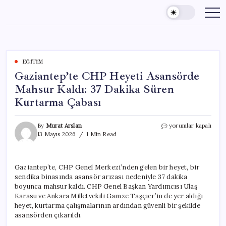
Skip
to
content
EĞITIM
Gaziantep’te CHP Heyeti Asansörde
Mahsur Kaldı: 37 Dakika Süren
Kurtarma Çabası
Gaziantep’te
By
Murat Arslan
yorumlar kapalı
CHP
13 Mayıs 2026
1 Min Read
Heyeti
Asansörde
Mahsur
Gaziantep’te, CHP Genel Merkezi’nden gelen bir heyet, bir
Kaldı:
sendika binasında asansör arızası nedeniyle 37 dakika
37
Dakika
boyunca mahsur kaldı. CHP Genel Başkan Yardımcısı Ulaş
Süren
Karasu ve Ankara Milletvekili Gamze Taşçıer’in de yer aldığı
Kurtarma
heyet, kurtarma çalışmalarının ardından güvenli bir şekilde
Çabası
asansörden çıkarıldı.
için