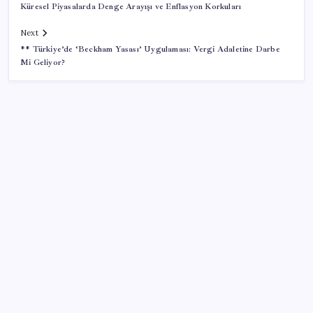
Küresel Piyasalarda Denge Arayışı ve Enflasyon Korkuları
Next
** Türkiye’de ‘Beckham Yasası’ Uygulaması: Vergi Adaletine Darbe
Mi Geliyor?
SON YAZILAR
Tarihi borsa çöküşü: ‘Kaybedenler Kulübü’ siyasi parti
kuruyor!
Redmi 17 ve 17 5G 7.500 mAh Batarya ile Tanıtıldı
BofA: Yatırımcı iyimserliği beş yılın en yüksek