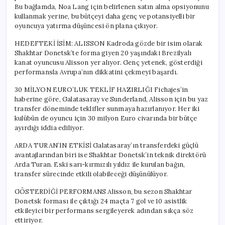
Bu bağlamda, Noa Lang için belirlenen satın alma opsiyonunu
kullanmak yerine, bu bütçeyi daha genç ve potansiyelli bir
oyuncuya yatırma düşüncesi ön plana çıkıyor.
HEDEFTEKİ İSİM: ALISSON Kadroda gözde bir isim olarak
Shakhtar Donetsk’te forma giyen 20 yaşındaki Brezilyalı
kanat oyuncusu Alisson yer alıyor. Genç yetenek, gösterdiği
performansla Avrupa’nın dikkatini çekmeyi başardı.
30 MİLYON EURO’LUK TEKLİF HAZIRLIĞI Fichajes’in
haberine göre, Galatasaray ve Sunderland, Alisson için bu yaz
transfer döneminde teklifler sunmaya hazırlanıyor. Her iki
kulübün de oyuncu için 30 milyon Euro civarında bir bütçe
ayırdığı iddia ediliyor.
ARDA TURAN’IN ETKİSİ Galatasaray’ın transferdeki güçlü
avantajlarından biri ise Shakhtar Donetsk’in teknik direktörü
Arda Turan. Eski sarı-kırmızılı yıldız ile kurulan bağın,
transfer sürecinde etkili olabileceği düşünülüyor.
GÖSTERDİĞİ PERFORMANS Alisson, bu sezon Shakhtar
Donetsk forması ile çıktığı 24 maçta 7 gol ve 10 asistlik
etkileyici bir performans sergileyerek adından sıkça söz
ettiriyor.