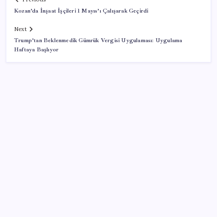
Kozan’da İnşaat İşçileri 1 Mayıs’ı Çalışarak Geçirdi
Next
Trump’tan Beklenmedik Gümrük Vergisi Uygulaması: Uygulama
Haftaya Başlıyor
SON YAZILAR
ABD’de su tesislerine siber saldırı
Redmi K100 Pro Özellikleri ve Tanıtım Tarihi Belli
Oldu