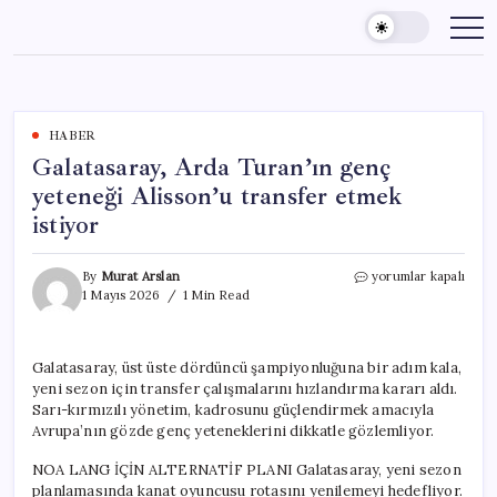
Skip
to
content
HABER
Galatasaray, Arda Turan’ın genç
yeteneği Alisson’u transfer etmek
istiyor
Galatasaray,
By
Murat Arslan
yorumlar kapalı
Arda
1 Mayıs 2026
1 Min Read
Turan’ın
genç
yeteneği
Galatasaray, üst üste dördüncü şampiyonluğuna bir adım kala,
Alisson’u
yeni sezon için transfer çalışmalarını hızlandırma kararı aldı.
transfer
etmek
Sarı-kırmızılı yönetim, kadrosunu güçlendirmek amacıyla
istiyor
Avrupa’nın gözde genç yeteneklerini dikkatle gözlemliyor.
için
NOA LANG İÇİN ALTERNATİF PLANI Galatasaray, yeni sezon
planlamasında kanat oyuncusu rotasını yenilemeyi hedefliyor.