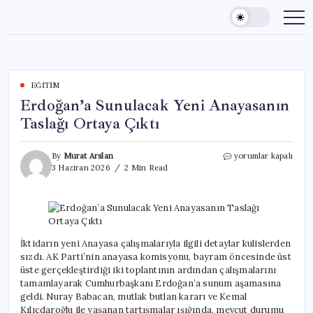
Skip
to
content
EĞITIM
Erdoğan’a Sunulacak Yeni Anayasanın
Taslağı Ortaya Çıktı
Erdoğan’a
By
Murat Arslan
yorumlar kapalı
Sunulacak
3 Haziran 2026
2 Min Read
Yeni
Anayasanın
Taslağı
Ortaya
Çıktı
için
İktidarın yeni Anayasa çalışmalarıyla ilgili detaylar kulislerden
sızdı. AK Parti’nin anayasa komisyonu, bayram öncesinde üst
üste gerçekleştirdiği iki toplantının ardından çalışmalarını
tamamlayarak Cumhurbaşkanı Erdoğan’a sunum aşamasına
geldi. Nuray Babacan, mutlak butlan kararı ve Kemal
Kılıçdaroğlu ile yaşanan tartışmalar ışığında, mevcut durumu