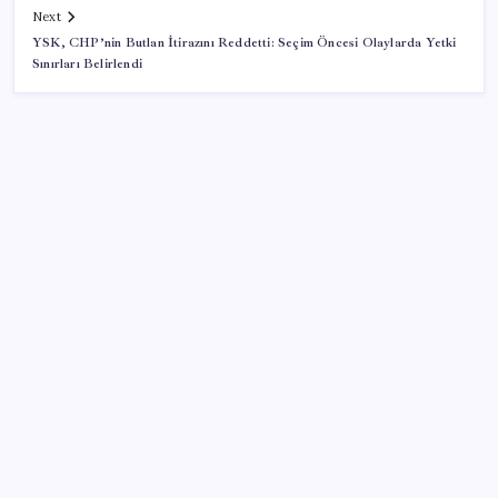
Next
YSK, CHP’nin Butlan İtirazını Reddetti: Seçim Öncesi Olaylarda Yetki
Sınırları Belirlendi
SON YAZILAR
Resmi Gazete’de bugün (08.08.2026)
ABD’de tüketici kredileri beklentileri aştı
iPhone 18 Pro Max ve iPhone Ultra Elimizde
ABD’de kısa vadeli enflasyon beklentisi geriledi
Tarihi borsa çöküşü: ‘Kaybedenler Kulübü’ siyasi parti