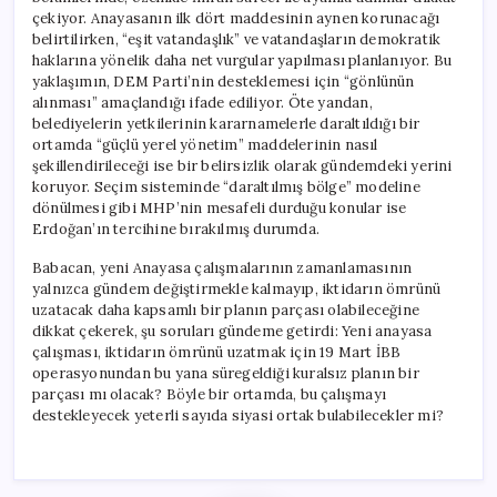
çekiyor. Anayasanın ilk dört maddesinin aynen korunacağı
belirtilirken, “eşit vatandaşlık” ve vatandaşların demokratik
haklarına yönelik daha net vurgular yapılması planlanıyor. Bu
yaklaşımın, DEM Parti’nin desteklemesi için “gönlünün
alınması” amaçlandığı ifade ediliyor. Öte yandan,
belediyelerin yetkilerinin kararnamelerle daraltıldığı bir
ortamda “güçlü yerel yönetim” maddelerinin nasıl
şekillendirileceği ise bir belirsizlik olarak gündemdeki yerini
koruyor. Seçim sisteminde “daraltılmış bölge” modeline
dönülmesi gibi MHP’nin mesafeli durduğu konular ise
Erdoğan’ın tercihine bırakılmış durumda.
Babacan, yeni Anayasa çalışmalarının zamanlamasının
yalnızca gündem değiştirmekle kalmayıp, iktidarın ömrünü
uzatacak daha kapsamlı bir planın parçası olabileceğine
dikkat çekerek, şu soruları gündeme getirdi: Yeni anayasa
çalışması, iktidarın ömrünü uzatmak için 19 Mart İBB
operasyonundan bu yana süregeldiği kuralsız planın bir
parçası mı olacak? Böyle bir ortamda, bu çalışmayı
destekleyecek yeterli sayıda siyasi ortak bulabilecekler mi?