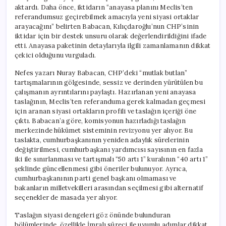
aktardı. Daha önce, iktidarın “anayasa planını Meclis’ten
referandumsuz geçirebilmek amacıyla yeni siyasi ortaklar
arayacağını” belirten Babacan, Kılıçdaroğlu’nun CHP’sinin
iktidar için bir destek unsuru olarak değerlendirildiğini ifade
etti. Anayasa paketinin detaylarıyla ilgili zamanlamanın dikkat
çekici olduğunu vurguladı.
Nefes yazarı Nuray Babacan, CHP’deki “mutlak butlan”
tartışmalarının gölgesinde, sessiz ve derinden yürütülen bu
çalışmanın ayrıntılarını paylaştı. Hazırlanan yeni anayasa
taslağının, Meclis’ten referanduma gerek kalmadan geçmesi
için aranan siyasi ortakların profili ve taslağın içeriği öne
çıktı. Babacan’a göre, komisyonun hazırladığı taslağın
merkezinde hükümet sisteminin revizyonu yer alıyor. Bu
taslakta, cumhurbaşkanının yeniden adaylık sürelerinin
değiştirilmesi, cumhurbaşkanı yardımcısı sayısının en fazla
iki ile sınırlanması ve tartışmalı “50 artı 1” kuralının “40 artı 1”
şeklinde güncellenmesi gibi öneriler bulunuyor. Ayrıca,
cumhurbaşkanının parti genel başkanı olmaması ve
bakanların milletvekilleri arasından seçilmesi gibi alternatif
seçenekler de masada yer alıyor.
Taslağın siyasi dengeleri göz önünde bulunduran
bölümlerinde, özellikle İmralı süreci ile uyumlu adımlar dikkat