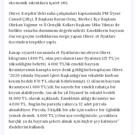
ekonomik sıkıntılara işaret etti.
Gürer, Kırşehir’deki saha çalışmaları kapsamında PM Üyesi
Cansel Çiftçi, İl Başkanı Baran Genç, Merkez İlçe Başkanı
Gürkan Yağmur ve İl Gençlik Kolları Başkanı Utku Yılmaz ile
birlikte esnafın durumunu değerlendirdi. Emeklilerin bayram
öncesi geçim zorluklarına vurgu yapan Gürer, et fiyatları
üzerinden tespitler yaptı.
Kasap ziyareti sırasında et fiyatlarını inceleyen Gürer,
kilogramı 1.800 TL olan pirzolanın tane fiyatının 125 TL’ye
yükseldiğini belirtti. 4.000 TL’lik emekli bayram
ikramiyesinin kasapta neye denk geldiğini hesaplayan Gürer,
“2020 yılında Diyanet İşleri Başkanlığı’nın vekaletle kurban
kesim bedeli 870 TL olarak belirlenmişti. O dönem bayram
ikramiyesi 1.000 TL’ydi; bu sayede bir emekli rahatça bir
koyun alabiliyordu. Ancak bu yıl Diyanet’in vekalet bedeli
18.000 TL olarak açıklandı. Emeklinin aldığı ikramiye ise
4.000 TL. Bugün bu parayla yalnızca 32 adet pirzola
alınabiliyor. Pirzola, 5 kişilik bir aile için sadece bir öğünlük
yemek demek. 4.000 TL’yi buraya verdiğinizde, çocuklara
harçlık ya da bayram şekeri almak için hiçbir şey kalmıyor”
ifadelerini kullandı.