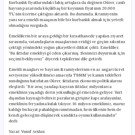
Kurbanlık fiyatlarındaki fahiş artışlara da değinen Gürer, canlı
hayvan pazarında küçükbaş bir koyunun fiyatının 20.000
TL’nin üzerine çıktığını aktardı. Bu durumda, ikramiyenin
yanı sıra emekli maaşının bile bir kurbanlık almak için yeterli
olmadığını vurguladı.
Emeklilerin bir araya geldiği bir kıraathanede yapılan ziyaret
sırasında, vatandaşların maaşlarının eridiği ve geçim sıkıntısı
çektiği yönündeki yoğun şikayetleri dikkat çekti. Emekliler,
“Bu iktidar emekliyi gözden çıkarmış. Sesimizi duyurmak için
seçimi bekliyoruz” diyerek tepkilerini dile getirdi.
Emekli maaşları ve bayram ikramiyelerinin en az asgari ücret
seviyesine yükseltilmesi amacıyla TBMM’ye kanun teklifleri
sunduğunu hatırlatan Gürer, iktidarın ekonomi politikalarını
eleştirdi. “Bir avuç yandaşı kayıran iktidar, milyonlarca
emeklinin yaşadığı derin yoksulluğu görmezden geliyor. Yurt
dışından kaynağı belirsiz paraların girişine kapı aralayanlar,
emeklinin feryadına kulak tıkıyor. 16 milyon emeklimiz, maruz
kaldığı bu hayat pahalılığını unutmadan, hem ülkenin hem de
kendi geleceğini düşünerek sandıkta oyunu kullanmalıdır”
dedi.
Yazar: Yusuf Arslan