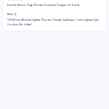
İran’da Motor Yağı Üretim Tesisinde Yangın: 10 Yaralı
Next
TESK’ten Mesleki Eğitim Üzerine Önemli Açıklama: ‘Geleceğimiz İçin
Gereken Bir Adım’
SON YAZILAR
Tarihi borsa çöküşü: ‘Kaybedenler Kulübü’ siyasi parti
kuruyor!
Redmi 17 ve 17 5G 7.500 mAh Batarya ile Tanıtıldı