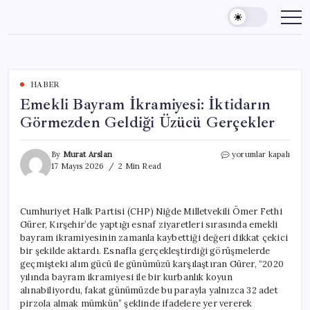
Skip
to
content
HABER
Emekli Bayram İkramiyesi: İktidarın
Görmezden Geldiği Üzücü Gerçekler
Emekli
By
Murat Arslan
yorumlar kapalı
Bayram
17 Mayıs 2026
2 Min Read
İkramiyesi:
İktidarın
Görmezden
Cumhuriyet Halk Partisi (CHP) Niğde Milletvekili Ömer Fethi
Geldiği
Gürer, Kırşehir’de yaptığı esnaf ziyaretleri sırasında emekli
Üzücü
Gerçekler
bayram ikramiyesinin zamanla kaybettiği değeri dikkat çekici
için
bir şekilde aktardı. Esnafla gerçekleştirdiği görüşmelerde
geçmişteki alım gücü ile günümüzü karşılaştıran Gürer, “2020
yılında bayram ikramiyesi ile bir kurbanlık koyun
alınabiliyordu, fakat günümüzde bu parayla yalnızca 32 adet
pirzola almak mümkün” şeklinde ifadelere yer vererek